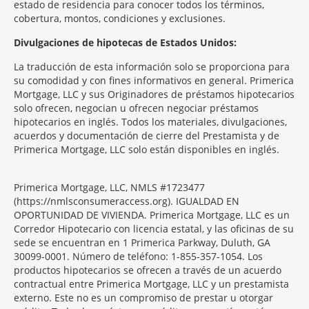
estado de residencia para conocer todos los términos,
cobertura, montos, condiciones y exclusiones.
Morgage
Divulgaciones de hipotecas de Estados Unidos:
Disclosures
La traducción de esta información solo se proporciona para
Section
su comodidad y con fines informativos en general. Primerica
Mortgage, LLC y sus Originadores de préstamos hipotecarios
solo ofrecen, negocian u ofrecen negociar préstamos
hipotecarios en inglés. Todos los materiales, divulgaciones,
acuerdos y documentación de cierre del Prestamista y de
Primerica Mortgage, LLC solo están disponibles en inglés.
Primerica Mortgage, LLC, NMLS #1723477
(https://nmlsconsumeraccess.org). IGUALDAD EN
OPORTUNIDAD DE VIVIENDA. Primerica Mortgage, LLC es un
Corredor Hipotecario con licencia estatal, y las oficinas de su
sede se encuentran en 1 Primerica Parkway, Duluth, GA
30099-0001. Número de teléfono: 1-855-357-1054. Los
productos hipotecarios se ofrecen a través de un acuerdo
contractual entre Primerica Mortgage, LLC y un prestamista
externo. Este no es un compromiso de prestar u otorgar