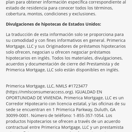
plan para obtener información específica correspondiente al
estado de residencia para conocer todos los términos,
cobertura, montos, condiciones y exclusiones.
Morgage
Divulgaciones de hipotecas de Estados Unidos:
Disclosures
La traducción de esta información solo se proporciona para
Section
su comodidad y con fines informativos en general. Primerica
Mortgage, LLC y sus Originadores de préstamos hipotecarios
solo ofrecen, negocian u ofrecen negociar préstamos
hipotecarios en inglés. Todos los materiales, divulgaciones,
acuerdos y documentación de cierre del Prestamista y de
Primerica Mortgage, LLC solo están disponibles en inglés.
Primerica Mortgage, LLC, NMLS #1723477
(https://nmlsconsumeraccess.org). IGUALDAD EN
OPORTUNIDAD DE VIVIENDA. Primerica Mortgage, LLC es un
Corredor Hipotecario con licencia estatal, y las oficinas de su
sede se encuentran en 1 Primerica Parkway, Duluth, GA
30099-0001. Número de teléfono: 1-855-357-1054. Los
productos hipotecarios se ofrecen a través de un acuerdo
contractual entre Primerica Mortgage, LLC y un prestamista