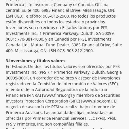
Primerica Life Insurance Company of Canada. Oficina
central: Suite 400, 6985 Financial Drive, Mississauga, ON,
L5N 0G3, Teléfono: 905-812-2900. No todos los productos
están disponibles en todos los estados o provincias.
Inversiones son ofrecidos en Estados Unidos por PFS
Investments Inc., 1 Primerica Parkway, Duluth, GA 30099-
0001; 770-381-1000, y en Canadá por PFSL Investments
Canada Ltd., Mutual Fund Dealer, 6985 Financial Drive, Suite
400, Mississauga, ON, L5N 0G3, 905-812-2900.
3
Inversiones y títulos valores:
En Estados Unidos, los títulos valores son ofrecidos por PFS
Investments Inc. (PFSI), 1 Primerica Parkway, Duluth, Georgia
30099-0001, un corredor de valores y asesor de inversiones
registrado en la Comisión de Intercambio de Valores (SEC),
miembro de la Autoridad Reguladora de la Industria
Financiera (FINRA) [www.finra.org] y miembro de Securities
Investors Protection Corporation (SIPC) [www.sipc.com]. El
negocio de asesoría de PFSI se realiza bajo el nombre de
Primerica Advisors. Las anualidades fijas indexadas son
ofrecidas por Primerica Financial Services, LLC (PFS). PFSI,
PFS y Primerica, Inc. son compañías filiales.