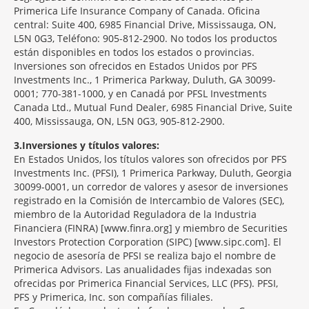
Primerica Life Insurance Company of Canada. Oficina
central: Suite 400, 6985 Financial Drive, Mississauga, ON,
L5N 0G3, Teléfono: 905-812-2900. No todos los productos
están disponibles en todos los estados o provincias.
Inversiones son ofrecidos en Estados Unidos por PFS
Investments Inc., 1 Primerica Parkway, Duluth, GA 30099-
0001; 770-381-1000, y en Canadá por PFSL Investments
Canada Ltd., Mutual Fund Dealer, 6985 Financial Drive, Suite
400, Mississauga, ON, L5N 0G3, 905-812-2900.
3
Inversiones y títulos valores:
En Estados Unidos, los títulos valores son ofrecidos por PFS
Investments Inc. (PFSI), 1 Primerica Parkway, Duluth, Georgia
30099-0001, un corredor de valores y asesor de inversiones
registrado en la Comisión de Intercambio de Valores (SEC),
miembro de la Autoridad Reguladora de la Industria
Financiera (FINRA) [www.finra.org] y miembro de Securities
Investors Protection Corporation (SIPC) [www.sipc.com]. El
negocio de asesoría de PFSI se realiza bajo el nombre de
Primerica Advisors. Las anualidades fijas indexadas son
ofrecidas por Primerica Financial Services, LLC (PFS). PFSI,
PFS y Primerica, Inc. son compañías filiales.