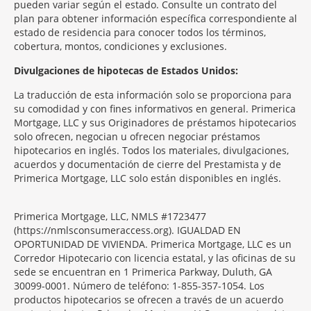
pueden variar según el estado. Consulte un contrato del
plan para obtener información específica correspondiente al
estado de residencia para conocer todos los términos,
cobertura, montos, condiciones y exclusiones.
Morgage
Divulgaciones de hipotecas de Estados Unidos:
Disclosures
La traducción de esta información solo se proporciona para
Section
su comodidad y con fines informativos en general. Primerica
Mortgage, LLC y sus Originadores de préstamos hipotecarios
solo ofrecen, negocian u ofrecen negociar préstamos
hipotecarios en inglés. Todos los materiales, divulgaciones,
acuerdos y documentación de cierre del Prestamista y de
Primerica Mortgage, LLC solo están disponibles en inglés.
Primerica Mortgage, LLC, NMLS #1723477
(https://nmlsconsumeraccess.org). IGUALDAD EN
OPORTUNIDAD DE VIVIENDA. Primerica Mortgage, LLC es un
Corredor Hipotecario con licencia estatal, y las oficinas de su
sede se encuentran en 1 Primerica Parkway, Duluth, GA
30099-0001. Número de teléfono: 1-855-357-1054. Los
productos hipotecarios se ofrecen a través de un acuerdo