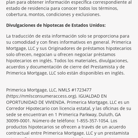
plan para obtener información específica correspondiente al
estado de residencia para conocer todos los términos,
cobertura, montos, condiciones y exclusiones.
Morgage
Divulgaciones de hipotecas de Estados Unidos:
Disclosures
La traducción de esta información solo se proporciona para
Section
su comodidad y con fines informativos en general. Primerica
Mortgage, LLC y sus Originadores de préstamos hipotecarios
solo ofrecen, negocian u ofrecen negociar préstamos
hipotecarios en inglés. Todos los materiales, divulgaciones,
acuerdos y documentación de cierre del Prestamista y de
Primerica Mortgage, LLC solo están disponibles en inglés.
Primerica Mortgage, LLC, NMLS #1723477
(https://nmlsconsumeraccess.org). IGUALDAD EN
OPORTUNIDAD DE VIVIENDA. Primerica Mortgage, LLC es un
Corredor Hipotecario con licencia estatal, y las oficinas de su
sede se encuentran en 1 Primerica Parkway, Duluth, GA
30099-0001. Número de teléfono: 1-855-357-1054. Los
productos hipotecarios se ofrecen a través de un acuerdo
contractual entre Primerica Mortgage, LLC y un prestamista