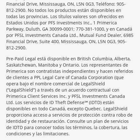
Financial Drive, Mississauga, ON, L5N 0G3, Teléfono: 905-
812-2900. No todos los productos están disponibles en
todas las provincias. Los títulos valores son ofrecidos en
Estados Unidos por PFS Investments Inc., 1 Primerica
Parkway, Duluth, GA 30099-0001; 770-381-1000, y en Canadá
por PFSL Investments Canada Ltd., Mutual Fund Dealer, 6985
Financial Drive, Suite 400, Mississauga, ON, L5N 0G3, 905-
812-2900.
Pre-Paid Legal está disponible en British Columbia, Alberta,
Saskatchewan, Manitoba y Ontario. Los representantes de
Primerica son contratistas independientes y hacen referidos
de clientes a PPL Legal Care of Canada Corporation (que
opera bajo el nombre comercial de LegalShield
(“LegalShield”) a través de un acuerdo contractual con
Primerica Client Services Inc. y PFSL Investments Canada
Ltd. Los servicios de ID Theft Defense℠ (IDTD) están
disponibles en todo Canadá, excepto Quebec. LegalShield
proporciona acceso a servicios de protección contra robo de
identidad y de restauración. Consulte un plan de servicios
de IDTD para conocer todos los términos, la cobertura, las
condiciones y las limitaciones.