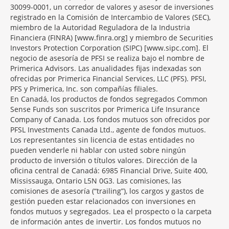
30099-0001, un corredor de valores y asesor de inversiones
registrado en la Comisión de Intercambio de Valores (SEC),
miembro de la Autoridad Reguladora de la Industria
Financiera (FINRA) [www.finra.org] y miembro de Securities
Investors Protection Corporation (SIPC) [www.sipc.com]. El
negocio de asesoría de PFSI se realiza bajo el nombre de
Primerica Advisors. Las anualidades fijas indexadas son
ofrecidas por Primerica Financial Services, LLC (PFS). PFSI,
PFS y Primerica, Inc. son compañías filiales.
En Canadá, los productos de fondos segregados Common
Sense Funds son suscritos por Primerica Life Insurance
Company of Canada. Los fondos mutuos son ofrecidos por
PFSL Investments Canada Ltd., agente de fondos mutuos.
Los representantes sin licencia de estas entidades no
pueden venderle ni hablar con usted sobre ningún
producto de inversión o títulos valores. Dirección de la
oficina central de Canadá: 6985 Financial Drive, Suite 400,
Mississauga, Ontario L5N 0G3. Las comisiones, las
comisiones de asesoría (“trailing”), los cargos y gastos de
gestión pueden estar relacionados con inversiones en
fondos mutuos y segregados. Lea el prospecto o la carpeta
de información antes de invertir. Los fondos mutuos no