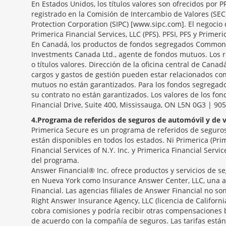
En Estados Unidos, los títulos valores son ofrecidos por 
registrado en la Comisión de Intercambio de Valores (SEC
Protection Corporation (SIPC) [www.sipc.com]. El negocio 
Primerica Financial Services, LLC (PFS). PFSI, PFS y Primeri
En Canadá, los productos de fondos segregados Common S
Investments Canada Ltd., agente de fondos mutuos. Los r
o títulos valores. Dirección de la oficina central de Canad
cargos y gastos de gestión pueden estar relacionados con
mutuos no están garantizados. Para los fondos segregados
su contrato no están garantizados. Los valores de los fo
Financial Drive, Suite 400, Mississauga, ON L5N 0G3 | 90
4
Programa de referidos de seguros de automóvil y de v
Primerica Secure es un programa de referidos de seguros 
están disponibles en todos los estados. Ni Primerica (Pri
Financial Services of N.Y. Inc. y Primerica Financial Serv
del programa.
Answer Financial® Inc. ofrece productos y servicios de se
en Nueva York como Insurance Answer Center, LLC, una a
Financial. Las agencias filiales de Answer Financial no 
Right Answer Insurance Agency, LLC (licencia de Californ
cobra comisiones y podría recibir otras compensaciones 
de acuerdo con la compañía de seguros. Las tarifas están