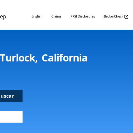
Rep
English
Claims
PFSI Disclosures
BrokerCheck
urlock, California
Buscar