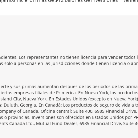
abajamos hicieron más de $12 billones de inversiones
tenien
dientes. Los representantes no tienen licencia para vender todos l
 solo a personas en las jurisdicciones donde tienen licencia o apr
erte y sus primas aumentan después de los periodos de las primas 
iertas empresas filiales de Primerica. En Nueva York, los producto
Island City, Nueva York. En Estados Unidos (excepto en Nueva York)
as: Duluth, Georgia. En Canadá: Los productos de seguro de vida 
ompany of Canada. Oficina central: Suite 400, 6985 Financial Drive
s o provincias. Inversiones son ofrecidos en Estados Unidos por PF
ts Canada Ltd., Mutual Fund Dealer, 6985 Financial Drive, Suite 4