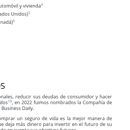
4
utomóvil y vivienda
5
tados Unidos)
6
anadá)
S
sonales, reducir sus deudas de consumidor y hacer
10
idos
, en 2022 fuimos nombrados la Compañía de
 Business Daily.
comprar un seguro de vida es la mejor manera de
e deja más dinero para invertir en el futuro de su