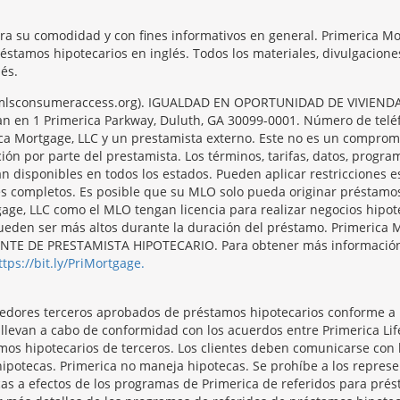
ara su comodidad y con fines informativos en general. Primerica M
réstamos hipotecarios en inglés. Todos los materiales, divulgacion
és.
/nmlsconsumeraccess.org). IGUALDAD EN OPORTUNIDAD DE VIVIENDA. 
ntran en 1 Primerica Parkway, Duluth, GA 30099-0001. Número de tel
ca Mortgage, LLC y un prestamista externo. Este no es un compromi
ción por parte del prestamista. Los términos, tarifas, datos, progr
án disponibles en todos los estados. Pueden aplicar restricciones 
es completos. Es posible que su MLO solo pueda originar préstamo
ge, LLC como el MLO tengan licencia para realizar negocios hipote
s pueden ser más altos durante la duración del préstamo. Primer
 DE PRESTAMISTA HIPOTECARIO. Para obtener más información y 
ttps://bit.ly/PriMortgage.
veedores terceros aprobados de préstamos hipotecarios conforme a
e llevan a cabo de conformidad con los acuerdos entre Primerica L
mos hipotecarios de terceros. Los clientes deben comunicarse con
hipotecas. Primerica no maneja hipotecas. Se prohíbe a los repres
as a efectos de los programas de Primerica de referidos para prést