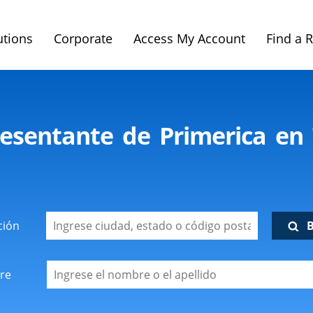
utions
Corporate
Access My Account
Find a 
esentante de Primerica en T
ción
re