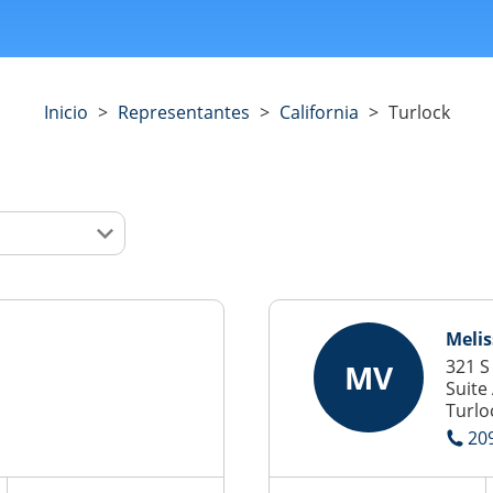
Inicio
>
Representantes
>
California
>
Turlock
Melis
321 S
MV
Suite
Turlo
20