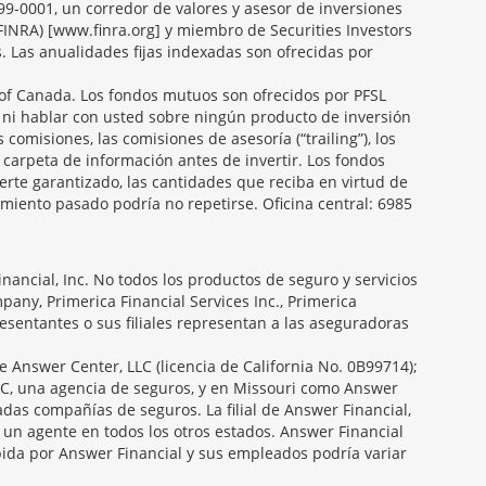
099-0001, un corredor de valores y asesor de inversiones
FINRA) [www.finra.org] y miembro de Securities Investors
s. Las anualidades fijas indexadas son ofrecidas por
f Canada. Los fondos mutuos son ofrecidos por PFSL
 ni hablar con usted sobre ningún producto de inversión
 comisiones, las comisiones de asesoría (“trailing”), los
carpeta de información antes de invertir. Los fondos
erte garantizado, las cantidades que reciba en virtud de
miento pasado podría no repetirse. Oficina central: 6985
ancial, Inc. No todos los productos de seguro y servicios
any, Primerica Financial Services Inc., Primerica
presentantes o sus filiales representan a las aseguradoras
e Answer Center, LLC (licencia de California No. 0B99714);
C, una agencia de seguros, y en Missouri como Answer
das compañías de seguros. La filial de Answer Financial,
 un agente en todos los otros estados. Answer Financial
ida por Answer Financial y sus empleados podría variar