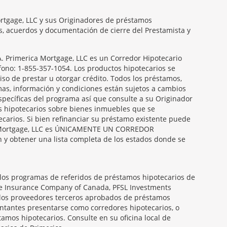
ortgage, LLC y sus Originadores de préstamos
es, acuerdos y documentación de cierre del Prestamista y
Primerica Mortgage, LLC es un Corredor Hipotecario
éfono: 1-855-357-1054. Los productos hipotecarios se
so de prestar u otorgar crédito. Todos los préstamos,
amas, información y condiciones están sujetos a cambios
específicas del programa así que consulte a su Originador
s hipotecarios sobre bienes inmuebles que se
carios. Si bien refinanciar su préstamo existente puede
ica Mortgage, LLC es ÚNICAMENTE UN CORREDOR
obtener una lista completa de los estados donde se
 los programas de referidos de préstamos hipotecarios de
ife Insurance Company of Canada, PFSL Investments
 los proveedores terceros aprobados de préstamos
entantes presentarse como corredores hipotecarios, o
amos hipotecarios. Consulte en su oficina local de