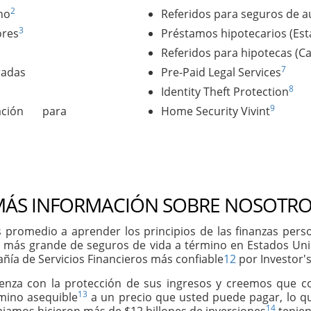
2
no
Referidos para seguros de a
3
ores
Préstamos hipotecarios (Es
Referidos para hipotecas (C
7
radas
Pre-Paid Legal Services
8
Identity Theft Protection
9
ación para
Home Security Vivint
ÁS INFORMACIÓN SOBRE NOSOTRO
 promedio a aprender los principios de las finanzas per
 más grande de seguros de vida a término en Estados Un
ñía de Servicios Financieros más confiable
12
por Investor's
ienza con la protección de sus ingresos y creemos que 
13
rmino asequible
a un precio que usted puede pagar, lo qu
14