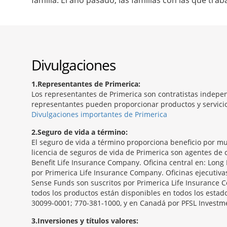
familia. El año pasado, las familias con las que tr
Divulgaciones
1
Representantes de Primerica:
Los representantes de Primerica son contratistas indepen
representantes pueden proporcionar productos y servicios
Divulgaciones importantes de Primerica
2
Seguro de vida a término:
El seguro de vida a término proporciona beneficio por mu
licencia de seguros de vida de Primerica son agentes de c
Benefit Life Insurance Company. Oficina central en: Long 
por Primerica Life Insurance Company. Oficinas ejecutiv
Sense Funds son suscritos por Primerica Life Insurance C
todos los productos están disponibles en todos los estado
30099-0001; 770-381-1000, y en Canadá por PFSL Investmen
3
Inversiones y títulos valores: