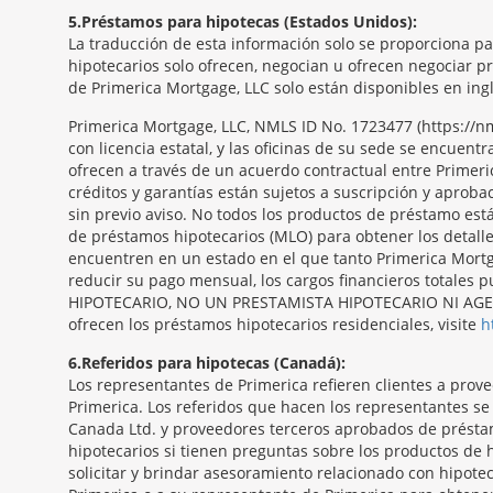
5
Préstamos para hipotecas (Estados Unidos):
La traducción de esta información solo se proporciona p
hipotecarios solo ofrecen, negocian u ofrecen negociar p
de Primerica Mortgage, LLC solo están disponibles en ingl
Primerica Mortgage, LLC, NMLS ID No. 1723477 (https:/
con licencia estatal, y las oficinas de su sede se encue
ofrecen a través de un acuerdo contractual entre Primeri
créditos y garantías están sujetos a suscripción y aproba
sin previo aviso. No todos los productos de préstamo est
de préstamos hipotecarios (MLO) para obtener los detall
encuentren en un estado en el que tanto Primerica Mortga
reducir su pago mensual, los cargos financieros totale
HIPOTECARIO, NO UN PRESTAMISTA HIPOTECARIO NI AGENTE
ofrecen los préstamos hipotecarios residenciales, visite
h
6
Referidos para hipotecas (Canadá):
Los representantes de Primerica refieren clientes a pro
Primerica. Los referidos que hacen los representantes s
Canada Ltd. y proveedores terceros aprobados de présta
hipotecarios si tienen preguntas sobre los productos de 
solicitar y brindar asesoramiento relacionado con hipotec