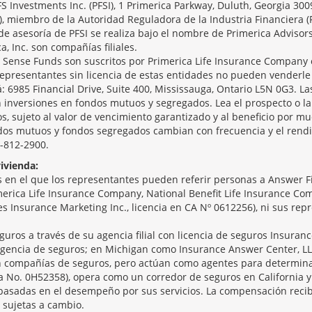
PFS Investments Inc. (PFSI), 1 Primerica Parkway, Duluth, Georgia 30
), miembro de la Autoridad Reguladora de la Industria Financiera (
de asesoría de PFSI se realiza bajo el nombre de Primerica Advisor
ca, Inc. son compañías filiales.
ense Funds son suscritos por Primerica Life Insurance Company o
epresentantes sin licencia de estas entidades no pueden venderle
á: 6985 Financial Drive, Suite 400, Mississauga, Ontario L5N 0G3. Las
 inversiones en fondos mutuos y segregados. Lea el prospecto o la 
, sujeto al valor de vencimiento garantizado y al beneficio por mu
ndos mutuos y fondos segregados cambian con frecuencia y el rendi
5-812-2900.
ivienda:
en el que los representantes pueden referir personas a Answer Fin
merica Life Insurance Company, National Benefit Life Insurance Comp
ices Insurance Marketing Inc., licencia en CA Nº 0612256), ni sus re
guros a través de su agencia filial con licencia de seguros Insuranc
gencia de seguros; en Michigan como Insurance Answer Center, LL
son compañías de seguros, pero actúan como agentes para determina
ia No. 0H52358), opera como un corredor de seguros en California y
basadas en el desempeño por sus servicios. La compensación recib
 sujetas a cambio.