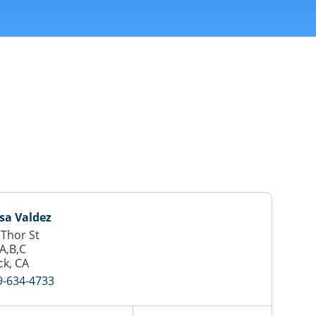
sa Valdez
 Thor St
 A,B,C
ck, CA
9-634-4733