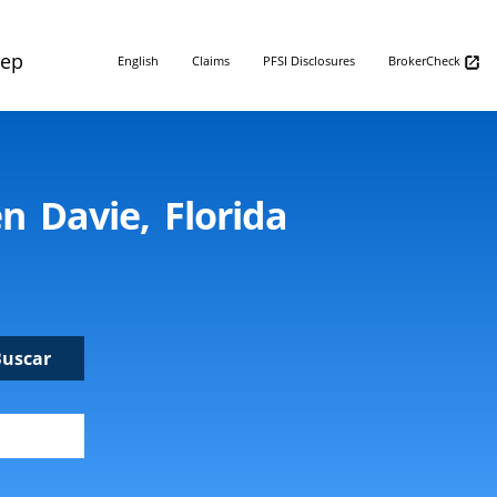
Rep
English
Claims
PFSI Disclosures
BrokerCheck
n Davie, Florida
Buscar