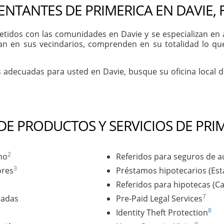
ENTANTES DE PRIMERICA EN DAVIE, 
dos con las comunidades en Davie y se especializan en ap
an en sus vecindarios, comprenden en su totalidad lo qu
s adecuadas para usted en Davie, busque su oficina local 
 DE PRODUCTOS Y SERVICIOS DE PRI
2
no
Referidos para seguros de a
3
ores
Préstamos hipotecarios (Es
Referidos para hipotecas (C
7
radas
Pre-Paid Legal Services
8
Identity Theft Protection