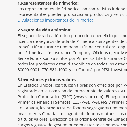
1
Representantes de Primerica:
Los representantes de Primerica son contratistas indepen
representantes pueden proporcionar productos y servicios
Divulgaciones importantes de Primerica
2
Seguro de vida a término:
El seguro de vida a término proporciona beneficio por mu
licencia de seguros de vida de Primerica son agentes de c
Benefit Life Insurance Company. Oficina central en: Long 
por Primerica Life Insurance Company. Oficinas ejecutiv
Sense Funds son suscritos por Primerica Life Insurance C
todos los productos están disponibles en todos los estado
30099-0001; 770-381-1000, y en Canadá por PFSL Investmen
3
Inversiones y títulos valores:
En Estados Unidos, los títulos valores son ofrecidos por 
registrado en la Comisión de Intercambio de Valores (SEC
Protection Corporation (SIPC) [www.sipc.com]. El negocio 
Primerica Financial Services, LLC (PFS). PFSI, PFS y Primeri
En Canadá, los productos de fondos segregados Common S
Investments Canada Ltd., agente de fondos mutuos. Los r
o títulos valores. Dirección de la oficina central de Canad
cargos y gastos de gestión pueden estar relacionados con