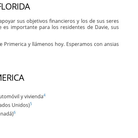
FLORIDA
oyar sus objetivos financieros y los de sus seres
e es importante para los residentes de Davie, sus
de Primerica y llámenos hoy. Esperamos con ansias
MERICA
4
utomóvil y vivienda
5
tados Unidos)
6
anadá)