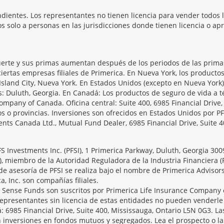
dientes. Los representantes no tienen licencia para vender todos l
 solo a personas en las jurisdicciones donde tienen licencia o apr
erte y sus primas aumentan después de los periodos de las primas 
iertas empresas filiales de Primerica. En Nueva York, los producto
Island City, Nueva York. En Estados Unidos (excepto en Nueva York)
as: Duluth, Georgia. En Canadá: Los productos de seguro de vida 
ompany of Canada. Oficina central: Suite 400, 6985 Financial Drive
s o provincias. Inversiones son ofrecidos en Estados Unidos por PF
ts Canada Ltd., Mutual Fund Dealer, 6985 Financial Drive, Suite 4
PFS Investments Inc. (PFSI), 1 Primerica Parkway, Duluth, Georgia 30
), miembro de la Autoridad Reguladora de la Industria Financiera (
de asesoría de PFSI se realiza bajo el nombre de Primerica Advisor
ca, Inc. son compañías filiales.
ense Funds son suscritos por Primerica Life Insurance Company o
epresentantes sin licencia de estas entidades no pueden venderle
á: 6985 Financial Drive, Suite 400, Mississauga, Ontario L5N 0G3. Las
 inversiones en fondos mutuos y segregados. Lea el prospecto o la 