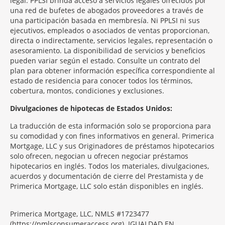
legal. PPLSI brinda acceso a servicios legales ofrecidos por
una red de bufetes de abogados proveedores a través de
una participación basada en membresía. Ni PPLSI ni sus
ejecutivos, empleados o asociados de ventas proporcionan,
directa o indirectamente, servicios legales, representación o
asesoramiento. La disponibilidad de servicios y beneficios
pueden variar según el estado. Consulte un contrato del
plan para obtener información específica correspondiente al
estado de residencia para conocer todos los términos,
cobertura, montos, condiciones y exclusiones.
Morgage
Divulgaciones de hipotecas de Estados Unidos:
Disclosures
La traducción de esta información solo se proporciona para
Section
su comodidad y con fines informativos en general. Primerica
Mortgage, LLC y sus Originadores de préstamos hipotecarios
solo ofrecen, negocian u ofrecen negociar préstamos
hipotecarios en inglés. Todos los materiales, divulgaciones,
acuerdos y documentación de cierre del Prestamista y de
Primerica Mortgage, LLC solo están disponibles en inglés.
Primerica Mortgage, LLC, NMLS #1723477
(https://nmlsconsumeraccess.org). IGUALDAD EN