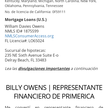
Kentucky, Maryland, Michigan, North Carolina, New York,
Oklahoma, Pennsylvania, Tennessee
No. de licencia de California: 0F59111
Mortgage Loans (U.S.)
William Davies Owens
NMLS ID# 1875599
NMLSConsumerAccess.org
FL Licencia#: LO65024
Sucursal de hipotecas:
235 NE Sixth Avenue Suite E-o
Delray Beach, FL 33483
Lea las
divulgaciones importantes
a continuación
BILLY OWENS | REPRESENTANTE
FINANCIERO DE PRIMERICA
Me convertí en representante financiero de