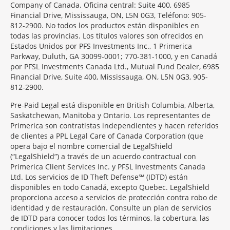
Company of Canada. Oficina central: Suite 400, 6985
Financial Drive, Mississauga, ON, L5N 0G3, Teléfono: 905-
812-2900. No todos los productos están disponibles en
todas las provincias. Los títulos valores son ofrecidos en
Estados Unidos por PFS Investments Inc., 1 Primerica
Parkway, Duluth, GA 30099-0001; 770-381-1000, y en Canadá
por PFSL Investments Canada Ltd., Mutual Fund Dealer, 6985
Financial Drive, Suite 400, Mississauga, ON, L5N 0G3, 905-
812-2900.
Pre-Paid Legal está disponible en British Columbia, Alberta,
Saskatchewan, Manitoba y Ontario. Los representantes de
Primerica son contratistas independientes y hacen referidos
de clientes a PPL Legal Care of Canada Corporation (que
opera bajo el nombre comercial de LegalShield
(“LegalShield”) a través de un acuerdo contractual con
Primerica Client Services Inc. y PFSL Investments Canada
Ltd. Los servicios de ID Theft Defense℠ (IDTD) están
disponibles en todo Canadá, excepto Quebec. LegalShield
proporciona acceso a servicios de protección contra robo de
identidad y de restauración. Consulte un plan de servicios
de IDTD para conocer todos los términos, la cobertura, las
condiciones y las limitaciones.