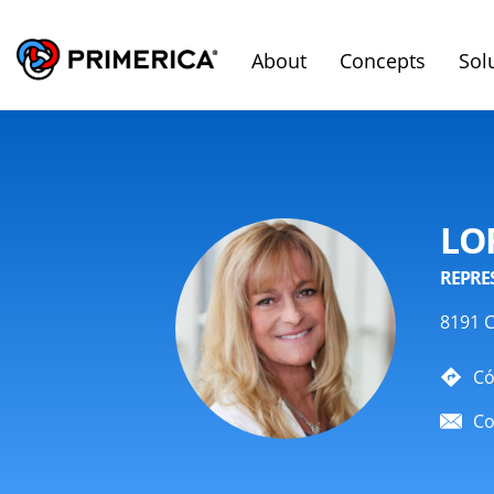
About
Concepts
Sol
LO
REPRE
8191 C
Có
Co