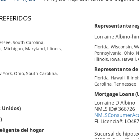
 REFERIDOS
Representante reg
Lorraine Albino-hi
essee, South Carolina,
Florida, Wisconsin, W
 Michigan, Maryland, Illinois,
Pennsylvania, Ohio, 
Illinois, Iowa, Hawaii,
Representante de 
w York, Ohio, South Carolina,
Florida, Hawaii, Illin
Carolina, Tennessee
Mortgage Loans (U
Lorraine D Albino
s Unidos)
NMLS ID# 366726
NMLSConsumerAcc
)
FL Licencia#: LO48
eligente del hogar
Sucursal de hipote