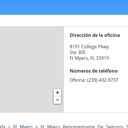
Dirección de la oficina
8191 College Pkwy
Ste 305
Ft Myers, FL 33919
Números de teléfono
Oficina:
(239) 432-9737
+
−
ida
>
Ft Myers
>
Ft Myers Representante De Seguros D