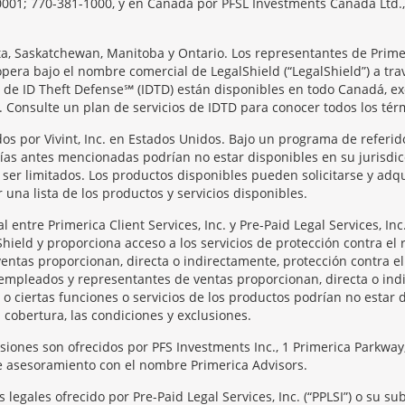
0001; 770-381-1000, y en Canadá por PFSL Investments Canada Ltd., 
rta, Saskatchewan, Manitoba y Ontario. Los representantes de Prime
opera bajo el nombre comercial de LegalShield (“LegalShield”) a tra
os de ID Theft Defense℠ (IDTD) están disponibles en todo Canadá, e
 Consulte un plan de servicios de IDTD para conocer todos los térmi
os por Vivint, Inc. en Estados Unidos. Bajo un programa de referid
ñías antes mencionadas podrían no estar disponibles en su jurisdic
er limitados. Los productos disponibles pueden solicitarse y adqui
una lista de los productos y servicios disponibles.
entre Primerica Client Services, Inc. y Pre-Paid Legal Services, I
Shield y proporciona acceso a los servicios de protección contra el 
entas proporcionan, directa o indirectamente, protección contra el
os, empleados y representantes de ventas proporcionan, directa o in
 o ciertas funciones o servicios de los productos podrían no estar 
a cobertura, las condiciones y exclusiones.
rsiones son ofrecidos por PFS Investments Inc., 1 Primerica Parkw
de asesoramiento con el nombre Primerica Advisors.
legales ofrecido por Pre-Paid Legal Services, Inc. (“PPLSI”) o su s