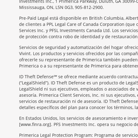
Investments Inc., 1 Primerica Parkway, Duluth, GA 30099-
Mississauga, ON, L5N 0G3, 905-812-2900.
Pre-Paid Legal está disponible en British Columbia, Albe
de clientes a PPL Legal Care of Canada Corporation (que 
Services Inc. y PFSL Investments Canada Ltd. Los servici
de protección contra robo de identidad y de restauración.
Servicios de seguridad y automatización del hogar ofrecid
Vivint. Los productos y servicios ofrecidos por las compa
ofrecerle su representante de Primerica también pueden s
Primerica o a su representante de Primerica para obtener 
ID Theft Defense℠ se ofrece mediante acuerdo contractual 
(“LegalShield”). ID Theft Defense es un producto de Legal
LegalShield ni sus ejecutivos, empleados o asociados de v
asesoría. Primerica Client Services, Inc. ni sus ejecutiv
servicios de restauración ni de asesoría. ID Theft Defense
detalles específicos del plan para conocer los términos, l
En Estados Unidos, los servicios de asesoramiento e inve
[www.finra.org]. PFS Investments Inc. opera su negocio 
Primerica Legal Protection Program: Programa de servicios 