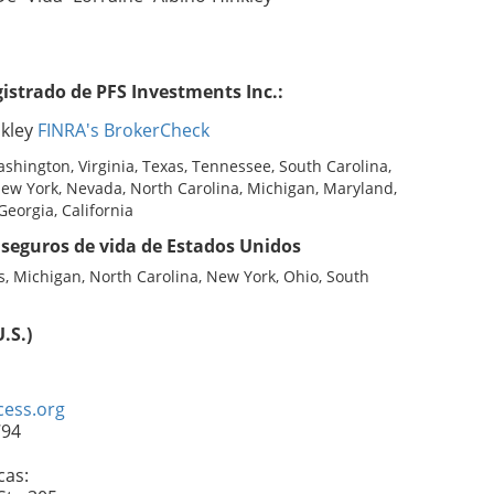
istrado de PFS Investments Inc.:
nkley
FINRA's BrokerCheck
ashington, Virginia, Texas, Tennessee, South Carolina,
New York, Nevada, North Carolina, Michigan, Maryland,
 Georgia, California
seguros de vida de Estados Unidos
ois, Michigan, North Carolina, New York, Ohio, South
.S.)
ess.org
794
cas: