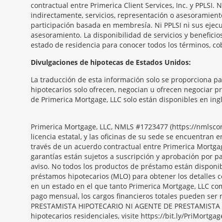
contractual entre Primerica Client Services, Inc. y PPLSI.
indirectamente, servicios, representación o asesoramient
participación basada en membresía. Ni PPLSI ni sus ejecu
asesoramiento. La disponibilidad de servicios y benefici
estado de residencia para conocer todos los términos, co
Morgage
Divulgaciones de hipotecas de Estados Unidos:
Disclosures
La traducción de esta información solo se proporciona p
Section
hipotecarios solo ofrecen, negocian u ofrecen negociar p
de Primerica Mortgage, LLC solo están disponibles en ingl
Primerica Mortgage, LLC, NMLS #1723477 (https://nmlsc
licencia estatal, y las oficinas de su sede se encuentra
través de un acuerdo contractual entre Primerica Mortgag
garantías están sujetos a suscripción y aprobación por pa
aviso. No todos los productos de préstamo están disponib
préstamos hipotecarios (MLO) para obtener los detalles
en un estado en el que tanto Primerica Mortgage, LLC com
pago mensual, los cargos financieros totales pueden s
PRESTAMISTA HIPOTECARIO NI AGENTE DE PRESTAMISTA HIP
hipotecarios residenciales, visite https://bit.ly/PriMortgag