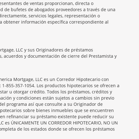
presentantes de ventas proporcionan, directa o
 red de bufetes de abogados proveedores a través de una
irectamente, servicios legales, representación o
ra obtener información específica correspondiente al
ortgage, LLC y sus Originadores de préstamos
es, acuerdos y documentación de cierre del Prestamista y
rica Mortgage, LLC es un Corredor Hipotecario con
: 1-855-357-1054. Los productos hipotecarios se ofrecen a
ar u otorgar crédito. Todos los préstamos, créditos y
mación y condiciones están sujetos a cambios sin previo
 del programa así que consulte a su Originador de
hipotecarios sobre bienes inmuebles que se encuentren
ien refinanciar su préstamo existente puede reducir su
age, LLC es ÚNICAMENTE UN CORREDOR HIPOTECARIO, NO UN
pleta de los estados donde se ofrecen los préstamos