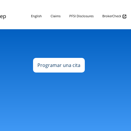
Rep
English
Claims
PFSI Disclosures
BrokerCheck
Programar una cita