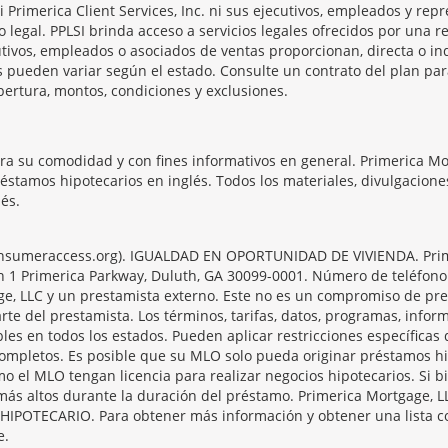
 Ni Primerica Client Services, Inc. ni sus ejecutivos, empleados y re
o legal. PPLSI brinda acceso a servicios legales ofrecidos por una
tivos, empleados o asociados de ventas proporcionan, directa o ind
os pueden variar según el estado. Consulte un contrato del plan pa
bertura, montos, condiciones y exclusiones.
ara su comodidad y con fines informativos en general. Primerica M
réstamos hipotecarios en inglés. Todos los materiales, divulgacion
és.
onsumeraccess.org). IGUALDAD EN OPORTUNIDAD DE VIVIENDA. Prime
n en 1 Primerica Parkway, Duluth, GA 30099-0001. Número de teléfono
e, LLC y un prestamista externo. Este no es un compromiso de prest
rte del prestamista. Los términos, tarifas, datos, programas, infor
les en todos los estados. Pueden aplicar restricciones específicas
 completos. Es posible que su MLO solo pueda originar préstamos 
o el MLO tengan licencia para realizar negocios hipotecarios. Si b
er más altos durante la duración del préstamo. Primerica Mortg
OTECARIO. Para obtener más información y obtener una lista com
e.