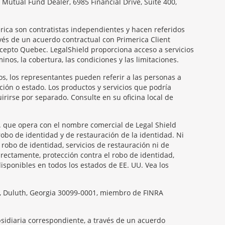
Mutual Fund Dealer, 6985 Financial Drive, Suite 400,
rica son contratistas independientes y hacen referidos
vés de un acuerdo contractual con Primerica Client
xcepto Quebec. LegalShield proporciona acceso a servicios
nos, la cobertura, las condiciones y las limitaciones.
os, los representantes pueden referir a las personas a
ción o estado. Los productos y servicios que podría
rirse por separado. Consulte en su oficina local de
nc. que opera con el nombre comercial de Legal Shield
robo de identidad y de restauración de la identidad. Ni
 robo de identidad, servicios de restauración ni de
directamente, protección contra el robo de identidad,
disponibles en todos los estados de EE. UU. Vea los
ay, Duluth, Georgia 30099-0001, miembro de FINRA
ubsidiaria correspondiente, a través de un acuerdo