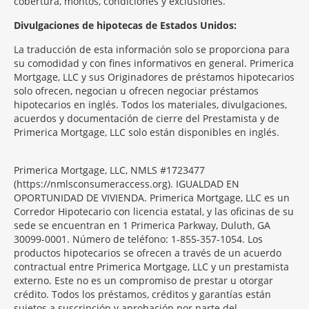
cobertura, montos, condiciones y exclusiones.
Morgage
Divulgaciones de hipotecas de Estados Unidos:
Disclosures
La traducción de esta información solo se proporciona para
Section
su comodidad y con fines informativos en general. Primerica
Mortgage, LLC y sus Originadores de préstamos hipotecarios
solo ofrecen, negocian u ofrecen negociar préstamos
hipotecarios en inglés. Todos los materiales, divulgaciones,
acuerdos y documentación de cierre del Prestamista y de
Primerica Mortgage, LLC solo están disponibles en inglés.
Primerica Mortgage, LLC, NMLS #1723477
(https://nmlsconsumeraccess.org). IGUALDAD EN
OPORTUNIDAD DE VIVIENDA. Primerica Mortgage, LLC es un
Corredor Hipotecario con licencia estatal, y las oficinas de su
sede se encuentran en 1 Primerica Parkway, Duluth, GA
30099-0001. Número de teléfono: 1-855-357-1054. Los
productos hipotecarios se ofrecen a través de un acuerdo
contractual entre Primerica Mortgage, LLC y un prestamista
externo. Este no es un compromiso de prestar u otorgar
crédito. Todos los préstamos, créditos y garantías están
sujetos a suscripción y aprobación por parte del