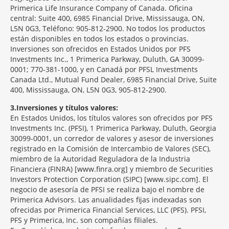
Primerica Life Insurance Company of Canada. Oficina
central: Suite 400, 6985 Financial Drive, Mississauga, ON,
L5N 0G3, Teléfono: 905-812-2900. No todos los productos
están disponibles en todos los estados o provincias.
Inversiones son ofrecidos en Estados Unidos por PFS
Investments Inc., 1 Primerica Parkway, Duluth, GA 30099-
0001; 770-381-1000, y en Canadá por PFSL Investments
Canada Ltd., Mutual Fund Dealer, 6985 Financial Drive, Suite
400, Mississauga, ON, L5N 0G3, 905-812-2900.
3
Inversiones y títulos valores:
En Estados Unidos, los títulos valores son ofrecidos por PFS
Investments Inc. (PFSI), 1 Primerica Parkway, Duluth, Georgia
30099-0001, un corredor de valores y asesor de inversiones
registrado en la Comisión de Intercambio de Valores (SEC),
miembro de la Autoridad Reguladora de la Industria
Financiera (FINRA) [www.finra.org] y miembro de Securities
Investors Protection Corporation (SIPC) [www.sipc.com]. El
negocio de asesoría de PFSI se realiza bajo el nombre de
Primerica Advisors. Las anualidades fijas indexadas son
ofrecidas por Primerica Financial Services, LLC (PFS). PFSI,
PFS y Primerica, Inc. son compañías filiales.