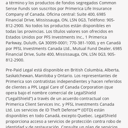
a término y los productos de fondos segregados Common
Sense Funds son suscritos por Primerica Life Insurance
Company of Canada. Oficina central: Suite 400, 6985
Financial Drive, Mississauga, ON, L5N 0G3, Teléfono: 905-
812-2900. No todos los productos están disponibles en
todas las provincias. Los títulos valores son ofrecidos en
Estados Unidos por PFS Investments Inc., 1 Primerica
Parkway, Duluth, GA 30099-0001; 770-381-1000, y en Canadá
por PFSL Investments Canada Ltd., Mutual Fund Dealer, 6985
Financial Drive, Suite 400, Mississauga, ON, L5N 0G3, 905-
812-2900.
Pre-Paid Legal está disponible en British Columbia, Alberta,
Saskatchewan, Manitoba y Ontario. Los representantes de
Primerica son contratistas independientes y hacen referidos
de clientes a PPL Legal Care of Canada Corporation (que
opera bajo el nombre comercial de LegalShield
(“LegalShield”) a través de un acuerdo contractual con
Primerica Client Services Inc. y PFSL Investments Canada
Ltd. Los servicios de ID Theft Defense℠ (IDTD) están
disponibles en todo Canadá, excepto Quebec. LegalShield
proporciona acceso a servicios de protección contra robo de
identidad y de restauración. Consulte un plan de servicios