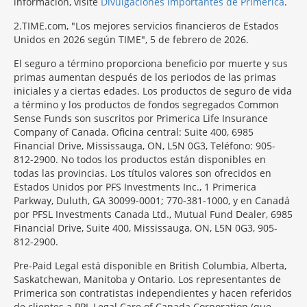
información, visite
Divulgaciones importantes de Primerica
.
2
TIME.com, "Los mejores servicios financieros de Estados
Unidos en 2026 según TIME", 5 de febrero de 2026.
El seguro a término proporciona beneficio por muerte y sus
primas aumentan después de los periodos de las primas
iniciales y a ciertas edades. Los productos de seguro de vida
a término y los productos de fondos segregados Common
Sense Funds son suscritos por Primerica Life Insurance
Company of Canada. Oficina central: Suite 400, 6985
Financial Drive, Mississauga, ON, L5N 0G3, Teléfono: 905-
812-2900. No todos los productos están disponibles en
todas las provincias. Los títulos valores son ofrecidos en
Estados Unidos por PFS Investments Inc., 1 Primerica
Parkway, Duluth, GA 30099-0001; 770-381-1000, y en Canadá
por PFSL Investments Canada Ltd., Mutual Fund Dealer, 6985
Financial Drive, Suite 400, Mississauga, ON, L5N 0G3, 905-
812-2900.
Pre-Paid Legal está disponible en British Columbia, Alberta,
Saskatchewan, Manitoba y Ontario. Los representantes de
Primerica son contratistas independientes y hacen referidos
de clientes a PPL Legal Care of Canada Corporation (que