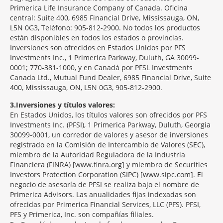
Primerica Life Insurance Company of Canada. Oficina
central: Suite 400, 6985 Financial Drive, Mississauga, ON,
L5N 0G3, Teléfono: 905-812-2900. No todos los productos
están disponibles en todos los estados o provincias.
Inversiones son ofrecidos en Estados Unidos por PFS
Investments Inc., 1 Primerica Parkway, Duluth, GA 30099-
0001; 770-381-1000, y en Canadá por PFSL Investments
Canada Ltd., Mutual Fund Dealer, 6985 Financial Drive, Suite
400, Mississauga, ON, L5N 0G3, 905-812-2900.
3
Inversiones y títulos valores:
En Estados Unidos, los títulos valores son ofrecidos por PFS
Investments Inc. (PFSI), 1 Primerica Parkway, Duluth, Georgia
30099-0001, un corredor de valores y asesor de inversiones
registrado en la Comisión de Intercambio de Valores (SEC),
miembro de la Autoridad Reguladora de la Industria
Financiera (FINRA) [www.finra.org] y miembro de Securities
Investors Protection Corporation (SIPC) [www.sipc.com]. El
negocio de asesoría de PFSI se realiza bajo el nombre de
Primerica Advisors. Las anualidades fijas indexadas son
ofrecidas por Primerica Financial Services, LLC (PFS). PFSI,
PFS y Primerica, Inc. son compañías filiales.