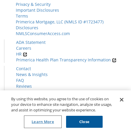
Privacy & Security
Important Disclosures
Terms
Primerica Mortgage, LLC (NMLS ID #1723477)
Disclosures
NMLSConsumerAccess.com
ADA Statement
Careers
HR
Primerica Health Plan Transparency Information
Contact
News & Insights
FAQ
Reviews
Find a Rep
Form CRS
By using this website, you agree to the use of cookies on
your device to enhance site navigation, analyze site usage,
and assist in optimizing your website experience.
© 2026 Primerica
www.primerica.com
Learn More
Close