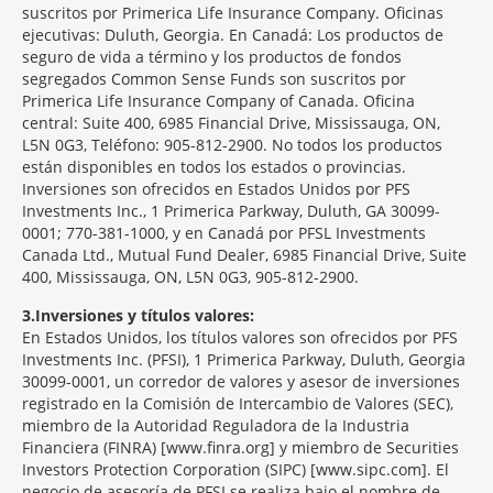
suscritos por Primerica Life Insurance Company. Oficinas
ejecutivas: Duluth, Georgia. En Canadá: Los productos de
seguro de vida a término y los productos de fondos
segregados Common Sense Funds son suscritos por
Primerica Life Insurance Company of Canada. Oficina
central: Suite 400, 6985 Financial Drive, Mississauga, ON,
L5N 0G3, Teléfono: 905-812-2900. No todos los productos
están disponibles en todos los estados o provincias.
Inversiones son ofrecidos en Estados Unidos por PFS
Investments Inc., 1 Primerica Parkway, Duluth, GA 30099-
0001; 770-381-1000, y en Canadá por PFSL Investments
Canada Ltd., Mutual Fund Dealer, 6985 Financial Drive, Suite
400, Mississauga, ON, L5N 0G3, 905-812-2900.
3
Inversiones y títulos valores:
En Estados Unidos, los títulos valores son ofrecidos por PFS
Investments Inc. (PFSI), 1 Primerica Parkway, Duluth, Georgia
30099-0001, un corredor de valores y asesor de inversiones
registrado en la Comisión de Intercambio de Valores (SEC),
miembro de la Autoridad Reguladora de la Industria
Financiera (FINRA) [www.finra.org] y miembro de Securities
Investors Protection Corporation (SIPC) [www.sipc.com]. El
negocio de asesoría de PFSI se realiza bajo el nombre de