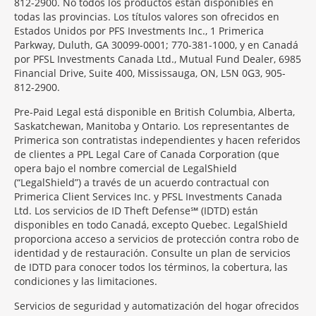
812-2900. No todos los productos están disponibles en
todas las provincias. Los títulos valores son ofrecidos en
Estados Unidos por PFS Investments Inc., 1 Primerica
Parkway, Duluth, GA 30099-0001; 770-381-1000, y en Canadá
por PFSL Investments Canada Ltd., Mutual Fund Dealer, 6985
Financial Drive, Suite 400, Mississauga, ON, L5N 0G3, 905-
812-2900.
Pre-Paid Legal está disponible en British Columbia, Alberta,
Saskatchewan, Manitoba y Ontario. Los representantes de
Primerica son contratistas independientes y hacen referidos
de clientes a PPL Legal Care of Canada Corporation (que
opera bajo el nombre comercial de LegalShield
(“LegalShield”) a través de un acuerdo contractual con
Primerica Client Services Inc. y PFSL Investments Canada
Ltd. Los servicios de ID Theft Defense℠ (IDTD) están
disponibles en todo Canadá, excepto Quebec. LegalShield
proporciona acceso a servicios de protección contra robo de
identidad y de restauración. Consulte un plan de servicios
de IDTD para conocer todos los términos, la cobertura, las
condiciones y las limitaciones.
Servicios de seguridad y automatización del hogar ofrecidos