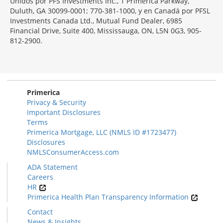
Unidos por PFS Investments Inc., 1 Primerica Parkway,
Duluth, GA 30099-0001; 770-381-1000, y en Canadá por PFSL
Investments Canada Ltd., Mutual Fund Dealer, 6985
Financial Drive, Suite 400, Mississauga, ON, L5N 0G3, 905-
812-2900.
Primerica
Privacy & Security
Important Disclosures
Terms
Primerica Mortgage, LLC (NMLS ID #1723477)
Disclosures
NMLSConsumerAccess.com
ADA Statement
Careers
HR
Primerica Health Plan Transparency Information
Contact
News & Insights