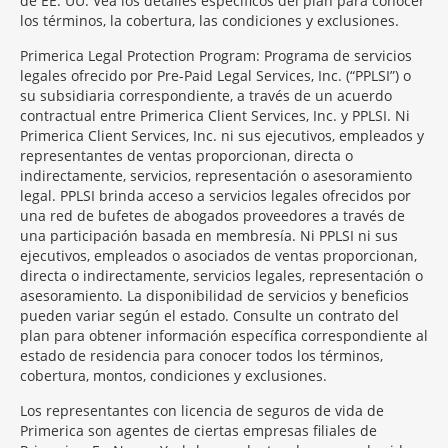
de EE. UU. Vea los detalles específicos del plan para conocer
los términos, la cobertura, las condiciones y exclusiones.
Primerica Legal Protection Program: Programa de servicios
legales ofrecido por Pre-Paid Legal Services, Inc. (“PPLSI”) o
su subsidiaria correspondiente, a través de un acuerdo
contractual entre Primerica Client Services, Inc. y PPLSI. Ni
Primerica Client Services, Inc. ni sus ejecutivos, empleados y
representantes de ventas proporcionan, directa o
indirectamente, servicios, representación o asesoramiento
legal. PPLSI brinda acceso a servicios legales ofrecidos por
una red de bufetes de abogados proveedores a través de
una participación basada en membresía. Ni PPLSI ni sus
ejecutivos, empleados o asociados de ventas proporcionan,
directa o indirectamente, servicios legales, representación o
asesoramiento. La disponibilidad de servicios y beneficios
pueden variar según el estado. Consulte un contrato del
plan para obtener información específica correspondiente al
estado de residencia para conocer todos los términos,
cobertura, montos, condiciones y exclusiones.
Morgage
Los representantes con licencia de seguros de vida de
Disclosures
Primerica son agentes de ciertas empresas filiales de