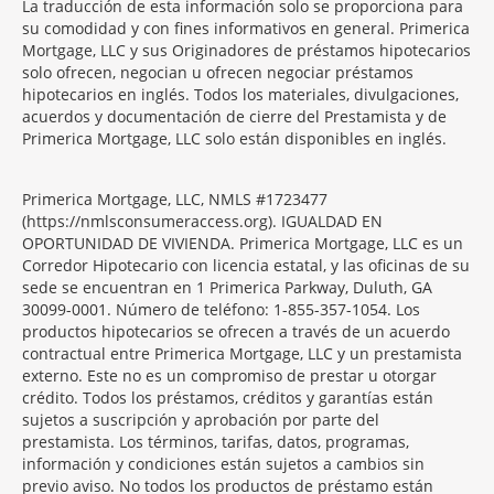
La traducción de esta información solo se proporciona para
Section
su comodidad y con fines informativos en general. Primerica
Mortgage, LLC y sus Originadores de préstamos hipotecarios
solo ofrecen, negocian u ofrecen negociar préstamos
hipotecarios en inglés. Todos los materiales, divulgaciones,
acuerdos y documentación de cierre del Prestamista y de
Primerica Mortgage, LLC solo están disponibles en inglés.
Primerica Mortgage, LLC, NMLS #1723477
(https://nmlsconsumeraccess.org). IGUALDAD EN
OPORTUNIDAD DE VIVIENDA. Primerica Mortgage, LLC es un
Corredor Hipotecario con licencia estatal, y las oficinas de su
sede se encuentran en 1 Primerica Parkway, Duluth, GA
30099-0001. Número de teléfono: 1-855-357-1054. Los
productos hipotecarios se ofrecen a través de un acuerdo
contractual entre Primerica Mortgage, LLC y un prestamista
externo. Este no es un compromiso de prestar u otorgar
crédito. Todos los préstamos, créditos y garantías están
sujetos a suscripción y aprobación por parte del
prestamista. Los términos, tarifas, datos, programas,
información y condiciones están sujetos a cambios sin
previo aviso. No todos los productos de préstamo están