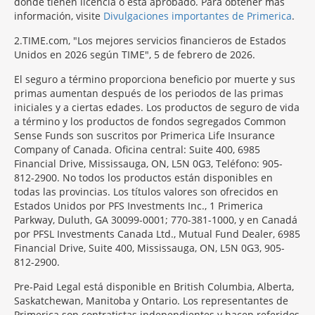
donde tienen licencia o está aprobado. Para obtener más
información, visite
Divulgaciones importantes de Primerica
.
2
TIME.com, "Los mejores servicios financieros de Estados
Unidos en 2026 según TIME", 5 de febrero de 2026.
El seguro a término proporciona beneficio por muerte y sus
primas aumentan después de los periodos de las primas
iniciales y a ciertas edades. Los productos de seguro de vida
a término y los productos de fondos segregados Common
Sense Funds son suscritos por Primerica Life Insurance
Company of Canada. Oficina central: Suite 400, 6985
Financial Drive, Mississauga, ON, L5N 0G3, Teléfono: 905-
812-2900. No todos los productos están disponibles en
todas las provincias. Los títulos valores son ofrecidos en
Estados Unidos por PFS Investments Inc., 1 Primerica
Parkway, Duluth, GA 30099-0001; 770-381-1000, y en Canadá
por PFSL Investments Canada Ltd., Mutual Fund Dealer, 6985
Financial Drive, Suite 400, Mississauga, ON, L5N 0G3, 905-
812-2900.
Pre-Paid Legal está disponible en British Columbia, Alberta,
Saskatchewan, Manitoba y Ontario. Los representantes de
Primerica son contratistas independientes y hacen referidos