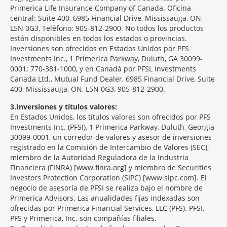
Primerica Life Insurance Company of Canada. Oficina
central: Suite 400, 6985 Financial Drive, Mississauga, ON,
L5N 0G3, Teléfono: 905-812-2900. No todos los productos
están disponibles en todos los estados o provincias.
Inversiones son ofrecidos en Estados Unidos por PFS
Investments Inc., 1 Primerica Parkway, Duluth, GA 30099-
0001; 770-381-1000, y en Canadá por PFSL Investments
Canada Ltd., Mutual Fund Dealer, 6985 Financial Drive, Suite
400, Mississauga, ON, L5N 0G3, 905-812-2900.
3
Inversiones y títulos valores:
En Estados Unidos, los títulos valores son ofrecidos por PFS
Investments Inc. (PFSI), 1 Primerica Parkway, Duluth, Georgia
30099-0001, un corredor de valores y asesor de inversiones
registrado en la Comisión de Intercambio de Valores (SEC),
miembro de la Autoridad Reguladora de la Industria
Financiera (FINRA) [www.finra.org] y miembro de Securities
Investors Protection Corporation (SIPC) [www.sipc.com]. El
negocio de asesoría de PFSI se realiza bajo el nombre de
Primerica Advisors. Las anualidades fijas indexadas son
ofrecidas por Primerica Financial Services, LLC (PFS). PFSI,
PFS y Primerica, Inc. son compañías filiales.