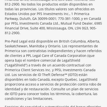
812-2900. No todos los productos están disponibles en
todas las provincias. Los títulos valores son ofrecidos en
Estados Unidos por PFS Investments Inc., 1 Primerica
Parkway, Duluth, GA 30099-0001; 770-381-1000, y en Canadá
por PFSL Investments Canada Ltd., Mutual Fund Dealer, 6985
Financial Drive, Suite 400, Mississauga, ON, L5N 0G3, 905-
812-2900.
Pre-Paid Legal está disponible en British Columbia, Alberta,
Saskatchewan, Manitoba y Ontario. Los representantes de
Primerica son contratistas independientes y hacen referidos
de clientes a PPL Legal Care of Canada Corporation (que
opera bajo el nombre comercial de LegalShield
(“LegalShield”) a través de un acuerdo contractual con
Primerica Client Services Inc. y PFSL Investments Canada
Ltd. Los servicios de ID Theft Defense℠ (IDTD) están
disponibles en todo Canadá, excepto Quebec. LegalShield
proporciona acceso a servicios de protección contra robo de
identidad y de restauración. Consulte un plan de servicios
de IDTD para conocer todos los términos, la cobertura, las
condiciones y las limitaciones.
Servicios de seguridad y automatización del hogar ofrecidos