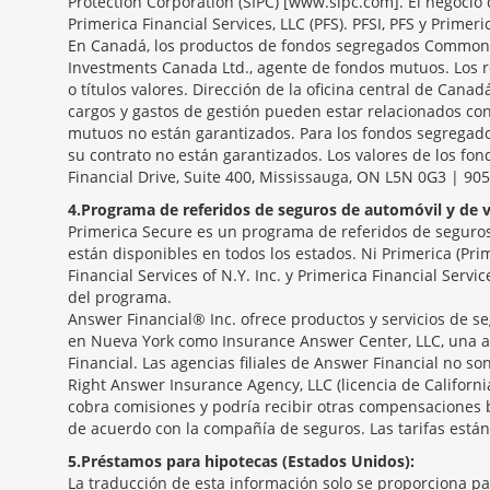
Protection Corporation (SIPC) [www.sipc.com]. El negocio 
Primerica Financial Services, LLC (PFS). PFSI, PFS y Primeri
En Canadá, los productos de fondos segregados Common S
Investments Canada Ltd., agente de fondos mutuos. Los r
o títulos valores. Dirección de la oficina central de Canad
cargos y gastos de gestión pueden estar relacionados con
mutuos no están garantizados. Para los fondos segregados
su contrato no están garantizados. Los valores de los fo
Financial Drive, Suite 400, Mississauga, ON L5N 0G3 | 90
4
Programa de referidos de seguros de automóvil y de v
Primerica Secure es un programa de referidos de seguros 
están disponibles en todos los estados. Ni Primerica (Pri
Financial Services of N.Y. Inc. y Primerica Financial Serv
del programa.
Answer Financial® Inc. ofrece productos y servicios de se
en Nueva York como Insurance Answer Center, LLC, una a
Financial. Las agencias filiales de Answer Financial no 
Right Answer Insurance Agency, LLC (licencia de Californ
cobra comisiones y podría recibir otras compensaciones 
de acuerdo con la compañía de seguros. Las tarifas están
5
Préstamos para hipotecas (Estados Unidos):
La traducción de esta información solo se proporciona p