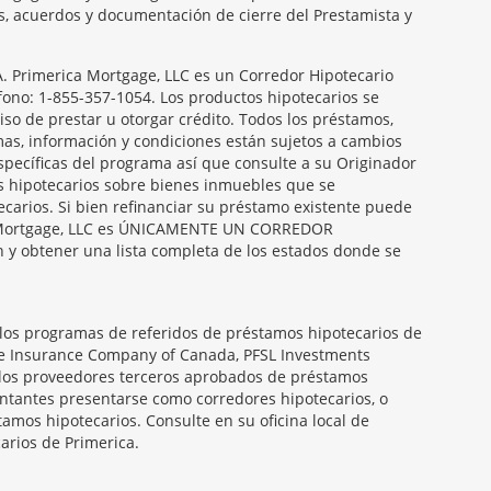
es, acuerdos y documentación de cierre del Prestamista y
Primerica Mortgage, LLC es un Corredor Hipotecario
éfono: 1-855-357-1054. Los productos hipotecarios se
so de prestar u otorgar crédito. Todos los préstamos,
amas, información y condiciones están sujetos a cambios
específicas del programa así que consulte a su Originador
s hipotecarios sobre bienes inmuebles que se
carios. Si bien refinanciar su préstamo existente puede
ica Mortgage, LLC es ÚNICAMENTE UN CORREDOR
obtener una lista completa de los estados donde se
 los programas de referidos de préstamos hipotecarios de
ife Insurance Company of Canada, PFSL Investments
 los proveedores terceros aprobados de préstamos
entantes presentarse como corredores hipotecarios, o
amos hipotecarios. Consulte en su oficina local de
arios de Primerica.