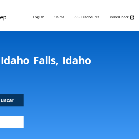
Rep
English
Claims
PFSI Disclosures
BrokerCheck
Idaho Falls, Idaho
Buscar