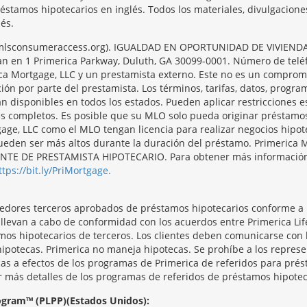
réstamos hipotecarios en inglés. Todos los materiales, divulgacion
és.
/nmlsconsumeraccess.org). IGUALDAD EN OPORTUNIDAD DE VIVIENDA. 
ntran en 1 Primerica Parkway, Duluth, GA 30099-0001. Número de tel
ca Mortgage, LLC y un prestamista externo. Este no es un compromi
ción por parte del prestamista. Los términos, tarifas, datos, progr
án disponibles en todos los estados. Pueden aplicar restricciones 
es completos. Es posible que su MLO solo pueda originar préstamo
ge, LLC como el MLO tengan licencia para realizar negocios hipote
s pueden ser más altos durante la duración del préstamo. Primer
 DE PRESTAMISTA HIPOTECARIO. Para obtener más información y 
ttps://bit.ly/PriMortgage.
veedores terceros aprobados de préstamos hipotecarios conforme a
e llevan a cabo de conformidad con los acuerdos entre Primerica L
mos hipotecarios de terceros. Los clientes deben comunicarse con
hipotecas. Primerica no maneja hipotecas. Se prohíbe a los repres
as a efectos de los programas de Primerica de referidos para prést
r más detalles de los programas de referidos de préstamos hipotec
rogram™ (PLPP)(Estados Unidos):