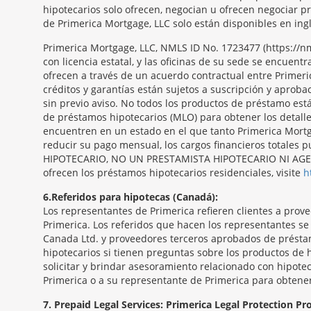
hipotecarios solo ofrecen, negocian u ofrecen negociar p
de Primerica Mortgage, LLC solo están disponibles en ingl
Primerica Mortgage, LLC, NMLS ID No. 1723477 (https:/
con licencia estatal, y las oficinas de su sede se encue
ofrecen a través de un acuerdo contractual entre Primeri
créditos y garantías están sujetos a suscripción y aproba
sin previo aviso. No todos los productos de préstamo est
de préstamos hipotecarios (MLO) para obtener los detall
encuentren en un estado en el que tanto Primerica Mortga
reducir su pago mensual, los cargos financieros totale
HIPOTECARIO, NO UN PRESTAMISTA HIPOTECARIO NI AGENTE
ofrecen los préstamos hipotecarios residenciales, visite
h
6
Referidos para hipotecas (Canadá):
Los representantes de Primerica refieren clientes a pro
Primerica. Los referidos que hacen los representantes s
Canada Ltd. y proveedores terceros aprobados de présta
hipotecarios si tienen preguntas sobre los productos de 
solicitar y brindar asesoramiento relacionado con hipotec
Primerica o a su representante de Primerica para obtene
7
Prepaid Legal Services: Primerica Legal Protection P