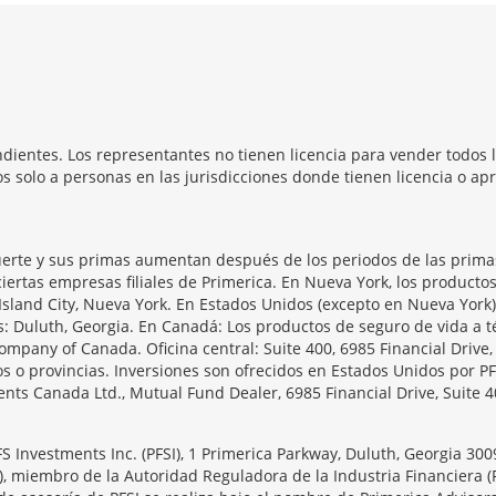
dientes. Los representantes no tienen licencia para vender todos l
 solo a personas en las jurisdicciones donde tienen licencia o apr
erte y sus primas aumentan después de los periodos de las primas 
iertas empresas filiales de Primerica. En Nueva York, los producto
Island City, Nueva York. En Estados Unidos (excepto en Nueva York)
as: Duluth, Georgia. En Canadá: Los productos de seguro de vida 
ompany of Canada. Oficina central: Suite 400, 6985 Financial Drive
s o provincias. Inversiones son ofrecidos en Estados Unidos por PF
ts Canada Ltd., Mutual Fund Dealer, 6985 Financial Drive, Suite 4
PFS Investments Inc. (PFSI), 1 Primerica Parkway, Duluth, Georgia 30
), miembro de la Autoridad Reguladora de la Industria Financiera (