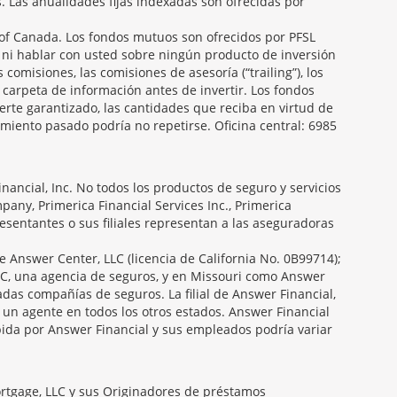
s. Las anualidades fijas indexadas son ofrecidas por
f Canada. Los fondos mutuos son ofrecidos por PFSL
 ni hablar con usted sobre ningún producto de inversión
 comisiones, las comisiones de asesoría (“trailing”), los
carpeta de información antes de invertir. Los fondos
erte garantizado, las cantidades que reciba en virtud de
miento pasado podría no repetirse. Oficina central: 6985
ancial, Inc. No todos los productos de seguro y servicios
any, Primerica Financial Services Inc., Primerica
presentantes o sus filiales representan a las aseguradoras
e Answer Center, LLC (licencia de California No. 0B99714);
C, una agencia de seguros, y en Missouri como Answer
das compañías de seguros. La filial de Answer Financial,
 un agente en todos los otros estados. Answer Financial
ida por Answer Financial y sus empleados podría variar
ortgage, LLC y sus Originadores de préstamos