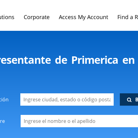
utions
Corporate
Access My Account
Find a 
esentante de Primerica en 
ción
re