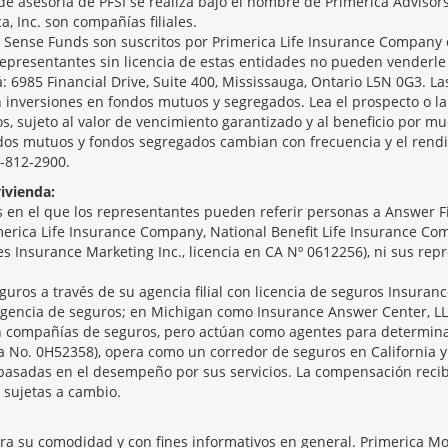
de asesoría de PFSI se realiza bajo el nombre de Primerica Advisor
ca, Inc. son compañías filiales.
ense Funds son suscritos por Primerica Life Insurance Company o
epresentantes sin licencia de estas entidades no pueden venderle
á: 6985 Financial Drive, Suite 400, Mississauga, Ontario L5N 0G3. Las
 inversiones en fondos mutuos y segregados. Lea el prospecto o la 
, sujeto al valor de vencimiento garantizado y al beneficio por mu
ndos mutuos y fondos segregados cambian con frecuencia y el rendi
5-812-2900.
ivienda:
en el que los representantes pueden referir personas a Answer Fin
merica Life Insurance Company, National Benefit Life Insurance Comp
ices Insurance Marketing Inc., licencia en CA Nº 0612256), ni sus re
guros a través de su agencia filial con licencia de seguros Insuranc
gencia de seguros; en Michigan como Insurance Answer Center, LL
son compañías de seguros, pero actúan como agentes para determina
ia No. 0H52358), opera como un corredor de seguros en California y
basadas en el desempeño por sus servicios. La compensación recib
 sujetas a cambio.
ara su comodidad y con fines informativos en general. Primerica M