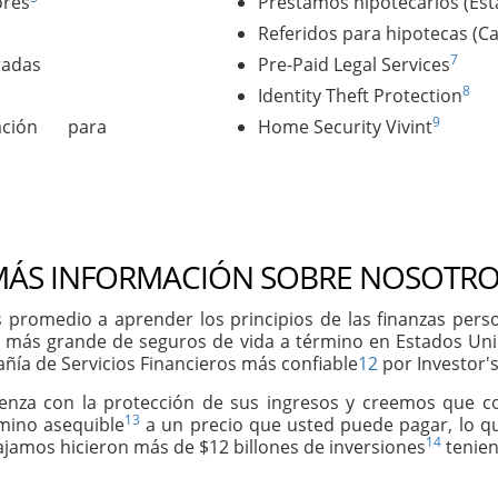
ores
Préstamos hipotecarios (Es
Referidos para hipotecas (C
7
radas
Pre-Paid Legal Services
8
Identity Theft Protection
9
ación para
Home Security Vivint
ÁS INFORMACIÓN SOBRE NOSOTRO
 promedio a aprender los principios de las finanzas per
 más grande de seguros de vida a término en Estados Un
ñía de Servicios Financieros más confiable
12
por Investor's
ienza con la protección de sus ingresos y creemos que 
13
rmino asequible
a un precio que usted puede pagar, lo qu
14
abajamos hicieron más de $12 billones de inversiones
tenien