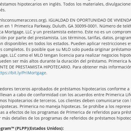
réstamos hipotecarios en inglés. Todos los materiales, divulgacion
és.
/nmlsconsumeraccess.org). IGUALDAD EN OPORTUNIDAD DE VIVIENDA. 
ntran en 1 Primerica Parkway, Duluth, GA 30099-0001. Número de tel
ca Mortgage, LLC y un prestamista externo. Este no es un compromi
ción por parte del prestamista. Los términos, tarifas, datos, progr
án disponibles en todos los estados. Pueden aplicar restricciones 
es completos. Es posible que su MLO solo pueda originar préstamo
ge, LLC como el MLO tengan licencia para realizar negocios hipote
s pueden ser más altos durante la duración del préstamo. Primer
 DE PRESTAMISTA HIPOTECARIO. Para obtener más información y 
ttps://bit.ly/PriMortgage.
veedores terceros aprobados de préstamos hipotecarios conforme a
e llevan a cabo de conformidad con los acuerdos entre Primerica L
mos hipotecarios de terceros. Los clientes deben comunicarse con
hipotecas. Primerica no maneja hipotecas. Se prohíbe a los repres
as a efectos de los programas de Primerica de referidos para prést
r más detalles de los programas de referidos de préstamos hipotec
rogram™ (PLPP)(Estados Unidos):