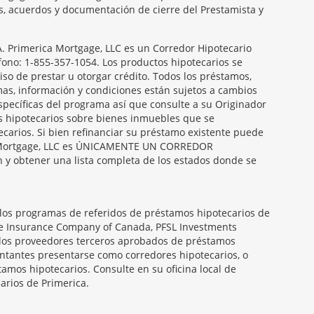
es, acuerdos y documentación de cierre del Prestamista y
Primerica Mortgage, LLC es un Corredor Hipotecario
éfono: 1-855-357-1054. Los productos hipotecarios se
so de prestar u otorgar crédito. Todos los préstamos,
amas, información y condiciones están sujetos a cambios
específicas del programa así que consulte a su Originador
s hipotecarios sobre bienes inmuebles que se
carios. Si bien refinanciar su préstamo existente puede
ica Mortgage, LLC es ÚNICAMENTE UN CORREDOR
obtener una lista completa de los estados donde se
 los programas de referidos de préstamos hipotecarios de
ife Insurance Company of Canada, PFSL Investments
 los proveedores terceros aprobados de préstamos
entantes presentarse como corredores hipotecarios, o
amos hipotecarios. Consulte en su oficina local de
arios de Primerica.