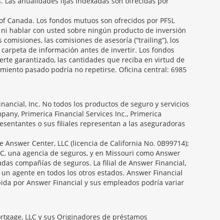
s. Las anualidades fijas indexadas son ofrecidas por
f Canada. Los fondos mutuos son ofrecidos por PFSL
 ni hablar con usted sobre ningún producto de inversión
 comisiones, las comisiones de asesoría (“trailing”), los
carpeta de información antes de invertir. Los fondos
erte garantizado, las cantidades que reciba en virtud de
miento pasado podría no repetirse. Oficina central: 6985
ancial, Inc. No todos los productos de seguro y servicios
any, Primerica Financial Services Inc., Primerica
presentantes o sus filiales representan a las aseguradoras
e Answer Center, LLC (licencia de California No. 0B99714);
C, una agencia de seguros, y en Missouri como Answer
das compañías de seguros. La filial de Answer Financial,
 un agente en todos los otros estados. Answer Financial
ida por Answer Financial y sus empleados podría variar
ortgage, LLC y sus Originadores de préstamos