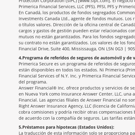
Protection Corporation (SIPC) [www.sipc.com]. El negocio 
Primerica Financial Services, LLC (PFS). PFSI, PFS y Primeri
En Canadá, los productos de fondos segregados Common S
Investments Canada Ltd., agente de fondos mutuos. Los r
o títulos valores. Dirección de la oficina central de Canad
cargos y gastos de gestión pueden estar relacionados con
mutuos no están garantizados. Para los fondos segregados
su contrato no están garantizados. Los valores de los fo
Financial Drive, Suite 400, Mississauga, ON L5N 0G3 | 90
4
Programa de referidos de seguros de automóvil y de v
Primerica Secure es un programa de referidos de seguros 
están disponibles en todos los estados. Ni Primerica (Pri
Financial Services of N.Y. Inc. y Primerica Financial Serv
del programa.
Answer Financial® Inc. ofrece productos y servicios de se
en Nueva York como Insurance Answer Center, LLC, una a
Financial. Las agencias filiales de Answer Financial no 
Right Answer Insurance Agency, LLC (licencia de Californ
cobra comisiones y podría recibir otras compensaciones 
de acuerdo con la compañía de seguros. Las tarifas están
5
Préstamos para hipotecas (Estados Unidos):
La traducción de esta información solo se proporciona p