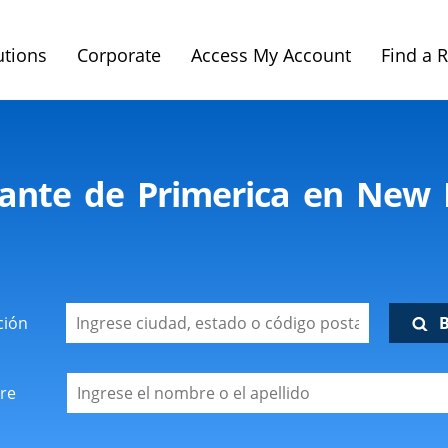
utions
Corporate
Access My Account
Find a 
tante de Primerica en New 
ción
re