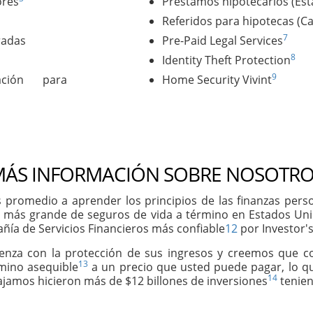
ores
Préstamos hipotecarios (Es
Referidos para hipotecas (C
7
radas
Pre-Paid Legal Services
8
Identity Theft Protection
9
ación para
Home Security Vivint
ÁS INFORMACIÓN SOBRE NOSOTRO
 promedio a aprender los principios de las finanzas per
 más grande de seguros de vida a término en Estados Un
ñía de Servicios Financieros más confiable
12
por Investor's
ienza con la protección de sus ingresos y creemos que 
13
rmino asequible
a un precio que usted puede pagar, lo qu
14
abajamos hicieron más de $12 billones de inversiones
tenien