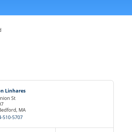
d
on Linhares
nion St
07
Bedford, MA
4-510-5707