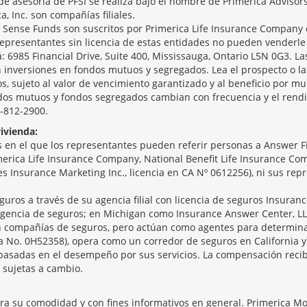
de asesoría de PFSI se realiza bajo el nombre de Primerica Advisor
ca, Inc. son compañías filiales.
ense Funds son suscritos por Primerica Life Insurance Company o
epresentantes sin licencia de estas entidades no pueden venderle
á: 6985 Financial Drive, Suite 400, Mississauga, Ontario L5N 0G3. Las
 inversiones en fondos mutuos y segregados. Lea el prospecto o la 
, sujeto al valor de vencimiento garantizado y al beneficio por mu
ndos mutuos y fondos segregados cambian con frecuencia y el rendi
5-812-2900.
ivienda:
en el que los representantes pueden referir personas a Answer Fin
merica Life Insurance Company, National Benefit Life Insurance Comp
ices Insurance Marketing Inc., licencia en CA Nº 0612256), ni sus re
guros a través de su agencia filial con licencia de seguros Insuranc
gencia de seguros; en Michigan como Insurance Answer Center, LL
son compañías de seguros, pero actúan como agentes para determina
ia No. 0H52358), opera como un corredor de seguros en California y
basadas en el desempeño por sus servicios. La compensación recib
 sujetas a cambio.
ara su comodidad y con fines informativos en general. Primerica M