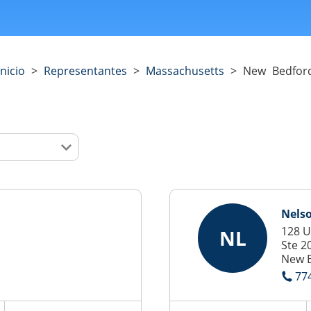
Inicio
>
Representantes
>
Massachusetts
>
New Bedfor
Nels
128 U
NL
Ste 2
New 
77