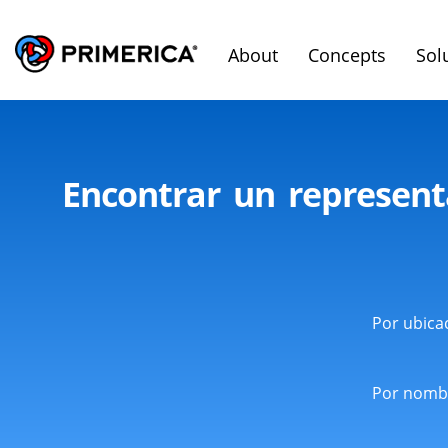
About
Concepts
Sol
Encontrar un represen
Por ubica
Por nomb