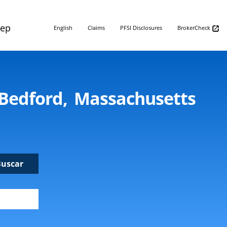
Rep
English
Claims
PFSI Disclosures
BrokerCheck
Bedford, Massachusetts
Buscar