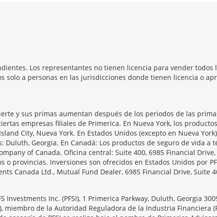
dientes. Los representantes no tienen licencia para vender todos l
 solo a personas en las jurisdicciones donde tienen licencia o apr
erte y sus primas aumentan después de los periodos de las primas 
iertas empresas filiales de Primerica. En Nueva York, los producto
Island City, Nueva York. En Estados Unidos (excepto en Nueva York)
as: Duluth, Georgia. En Canadá: Los productos de seguro de vida 
ompany of Canada. Oficina central: Suite 400, 6985 Financial Drive
s o provincias. Inversiones son ofrecidos en Estados Unidos por PF
ts Canada Ltd., Mutual Fund Dealer, 6985 Financial Drive, Suite 4
PFS Investments Inc. (PFSI), 1 Primerica Parkway, Duluth, Georgia 30
), miembro de la Autoridad Reguladora de la Industria Financiera (