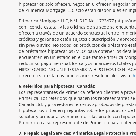
hipotecarios solo ofrecen, negocian u ofrecen negociar p
de Primerica Mortgage, LLC solo están disponibles en ingl
Primerica Mortgage, LLC, NMLS ID No. 1723477 (https:/
con licencia estatal, y las oficinas de su sede se encue
ofrecen a través de un acuerdo contractual entre Primeri
créditos y garantías están sujetos a suscripción y aproba
sin previo aviso. No todos los productos de préstamo est
de préstamos hipotecarios (MLO) para obtener los detall
encuentren en un estado en el que tanto Primerica Mortga
reducir su pago mensual, los cargos financieros totale
HIPOTECARIO, NO UN PRESTAMISTA HIPOTECARIO NI AGENTE
ofrecen los préstamos hipotecarios residenciales, visite
h
6
Referidos para hipotecas (Canadá):
Los representantes de Primerica refieren clientes a pro
Primerica. Los referidos que hacen los representantes s
Canada Ltd. y proveedores terceros aprobados de présta
hipotecarios si tienen preguntas sobre los productos de 
solicitar y brindar asesoramiento relacionado con hipotec
Primerica o a su representante de Primerica para obtene
7
Prepaid Legal Services: Primerica Legal Protection P