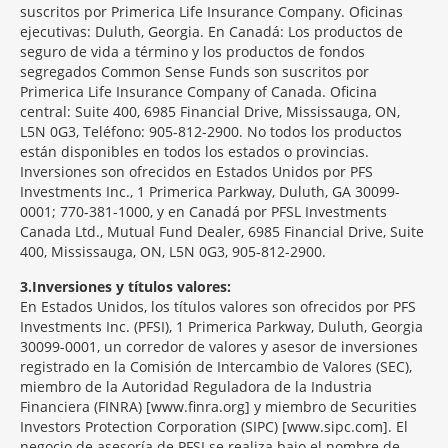
suscritos por Primerica Life Insurance Company. Oficinas
ejecutivas: Duluth, Georgia. En Canadá: Los productos de
seguro de vida a término y los productos de fondos
segregados Common Sense Funds son suscritos por
Primerica Life Insurance Company of Canada. Oficina
central: Suite 400, 6985 Financial Drive, Mississauga, ON,
L5N 0G3, Teléfono: 905-812-2900. No todos los productos
están disponibles en todos los estados o provincias.
Inversiones son ofrecidos en Estados Unidos por PFS
Investments Inc., 1 Primerica Parkway, Duluth, GA 30099-
0001; 770-381-1000, y en Canadá por PFSL Investments
Canada Ltd., Mutual Fund Dealer, 6985 Financial Drive, Suite
400, Mississauga, ON, L5N 0G3, 905-812-2900.
3
Inversiones y títulos valores:
En Estados Unidos, los títulos valores son ofrecidos por PFS
Investments Inc. (PFSI), 1 Primerica Parkway, Duluth, Georgia
30099-0001, un corredor de valores y asesor de inversiones
registrado en la Comisión de Intercambio de Valores (SEC),
miembro de la Autoridad Reguladora de la Industria
Financiera (FINRA) [www.finra.org] y miembro de Securities
Investors Protection Corporation (SIPC) [www.sipc.com]. El
negocio de asesoría de PFSI se realiza bajo el nombre de