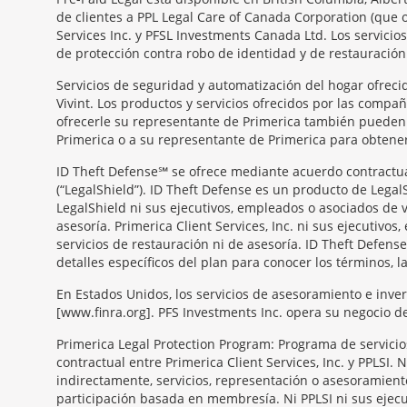
de clientes a PPL Legal Care of Canada Corporation (que 
Services Inc. y PFSL Investments Canada Ltd. Los servici
de protección contra robo de identidad y de restauración.
Servicios de seguridad y automatización del hogar ofrecid
Vivint. Los productos y servicios ofrecidos por las compa
ofrecerle su representante de Primerica también pueden s
Primerica o a su representante de Primerica para obtener 
ID Theft Defense℠ se ofrece mediante acuerdo contractual 
(“LegalShield”). ID Theft Defense es un producto de Legal
LegalShield ni sus ejecutivos, empleados o asociados de v
asesoría. Primerica Client Services, Inc. ni sus ejecutiv
servicios de restauración ni de asesoría. ID Theft Defense
detalles específicos del plan para conocer los términos, l
En Estados Unidos, los servicios de asesoramiento e inve
[www.finra.org]. PFS Investments Inc. opera su negocio 
Primerica Legal Protection Program: Programa de servicios 
contractual entre Primerica Client Services, Inc. y PPLSI.
indirectamente, servicios, representación o asesoramient
participación basada en membresía. Ni PPLSI ni sus ejecu