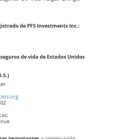
istrado de PFS Investments Inc.:
seguros de vida de Estados Unidos
.S.)
ger
ess.org
402
cas:
enue
nes importantes
a continuación