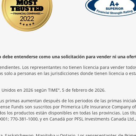
no debe entenderse como una solicitación para vender ni una ofer
endientes. Los representantes no tienen licencia para vender todos
 solo a personas en las jurisdicciones donde tienen licencia o est
s Unidos en 2026 según TIME", 5 de febrero de 2026.
us primas aumentan después de los periodos de las primas iniciale
se Funds son suscritos por Primerica Life Insurance Company of Ca
s los productos están disponibles en todas las provincias. Los tít
0001; 770-381-1000, y en Canadá por PFSL Investments Canada Ltd., 
rta, Saskatchewan, Manitoba y Ontario. Los representantes de Prime