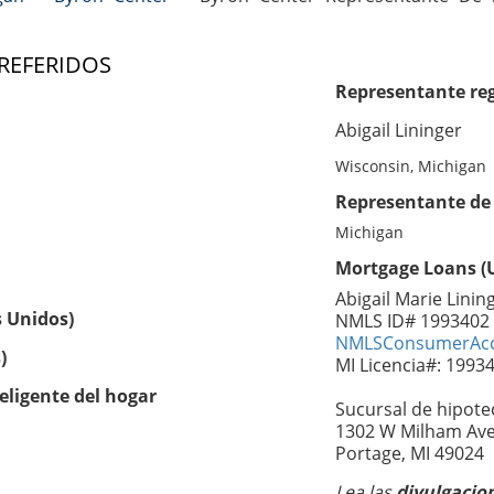
 REFERIDOS
Representante reg
Abigail Lininger
Wisconsin, Michigan
Representante de 
Michigan
Mortgage Loans (U
Abigail Marie Linin
s Unidos)
NMLS ID# 1993402
NMLSConsumerAcc
)
MI Licencia#: 1993
eligente del hogar
Sucursal de hipote
1302 W Milham Av
Portage, MI 49024
Lea las
divulgacio