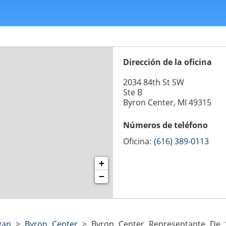
Dirección de la oficina
2034 84th St SW
Ste B
Byron Center, MI 49315
Números de teléfono
Oficina:
(616) 389-0113
+
−
gan
>
Byron Center
>
Byron Center Representante De S