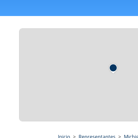
Inicio
>
Representantes
>
Michi