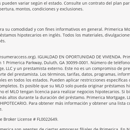
os pueden variar según el estado. Consulte un contrato del plan pa
bertura, montos, condiciones y exclusiones.
ara su comodidad y con fines informativos en general. Primerica M
réstamos hipotecarios en inglés. Todos los materiales, divulgacion
és.
onsumeraccess.org). IGUALDAD EN OPORTUNIDAD DE VIVIENDA. Prime
n en 1 Primerica Parkway, Duluth, GA 30099-0001. Número de teléfono
e, LLC y un prestamista externo. Este no es un compromiso de prest
rte del prestamista. Los términos, tarifas, datos, programas, infor
les en todos los estados. Pueden aplicar restricciones específicas
 completos. Es posible que su MLO solo pueda originar préstamos 
o el MLO tengan licencia para realizar negocios hipotecarios. Si b
er más altos durante la duración del préstamo. Primerica Mortg
OTECARIO. Para obtener más información y obtener una lista com
e.
e Broker License # FL0022649.
imerica son agentes de ciertas empresas filiales de Primerica. En 