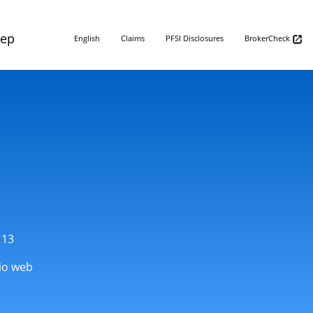
Rep
English
Claims
PFSI Disclosures
BrokerCheck
113
tio web