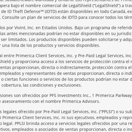
opera bajo el nombre comercial de LegalShield (“LegalShield”) a tra
os de ID Theft Defense℠ (IDTD) están disponibles en todo Canadá, e
 Consulte un plan de servicios de IDTD para conocer todos los térmi
os por Vivint, Inc. en Estados Unidos. Bajo un programa de referid
ñías antes mencionadas podrían no estar disponibles en su jurisdic
er limitados. Los productos disponibles pueden solicitarse y adqui
una lista de los productos y servicios disponibles.
entre Primerica Client Services, Inc. y Pre-Paid Legal Services, I
Shield y proporciona acceso a los servicios de protección contra el 
entas proporcionan, directa o indirectamente, protección contra el
os, empleados y representantes de ventas proporcionan, directa o in
 o ciertas funciones o servicios de los productos podrían no estar 
a cobertura, las condiciones y exclusiones.
rsiones son ofrecidos por PFS Investments Inc., 1 Primerica Parkw
de asesoramiento con el nombre Primerica Advisors.
legales ofrecido por Pre-Paid Legal Services, Inc. (“PPLSI”) o su s
 Ni Primerica Client Services, Inc. ni sus ejecutivos, empleados y re
o legal. PPLSI brinda acceso a servicios legales ofrecidos por una
tivos, empleados o asociados de ventas proporcionan, directa o ind