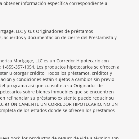
ra obtener información específica correspondiente al
ortgage, LLC y sus Originadores de préstamos
es, acuerdos y documentación de cierre del Prestamista y
rica Mortgage, LLC es un Corredor Hipotecario con
: 1-855-357-1054. Los productos hipotecarios se ofrecen a
ar u otorgar crédito. Todos los préstamos, créditos y
mación y condiciones están sujetos a cambios sin previo
 del programa así que consulte a su Originador de
hipotecarios sobre bienes inmuebles que se encuentren
ien refinanciar su préstamo existente puede reducir su
age, LLC es ÚNICAMENTE UN CORREDOR HIPOTECARIO, NO UN
pleta de los estados donde se ofrecen los préstamos
Nueva York, los productos de seguro de vida a término son