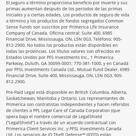
El seguro a término proporciona beneficio por muerte y sus
primas aumentan después de los periodos de las primas
iniciales y a ciertas edades. Los productos de seguro de vida
a término y los productos de fondos segregados Common
Sense Funds son suscritos por Primerica Life Insurance
Company of Canada. Oficina central: Suite 400, 6985
Financial Drive, Mississauga, ON, L5N 0G3, Teléfono: 905-
812-2900. No todos los productos están disponibles en
todas las provincias. Los títulos valores son ofrecidos en
Estados Unidos por PFS Investments Inc., 1 Primerica
Parkway, Duluth, GA 30099-0001; 770-381-1000, y en Canadá
por PFSL Investments Canada Ltd., Mutual Fund Dealer, 6985
Financial Drive, Suite 400, Mississauga, ON, L5N 0G3, 905-
812-2900.
Pre-Paid Legal está disponible en British Columbia, Alberta,
Saskatchewan, Manitoba y Ontario. Los representantes de
Primerica son contratistas independientes y hacen referidos
de clientes a PPL Legal Care of Canada Corporation (que
opera bajo el nombre comercial de LegalShield
(“LegalShield”) a través de un acuerdo contractual con
Primerica Client Services Inc. y PFSL Investments Canada
Ltd. Los servicios de ID Theft Defense℠ (IDTD) están