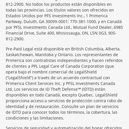
812-2900. No todos los productos están disponibles en
todas las provincias. Los títulos valores son ofrecidos en
Estados Unidos por PFS Investments Inc., 1 Primerica
Parkway, Duluth, GA 30099-0001; 770-381-1000, y en Canadá
por PFSL Investments Canada Ltd., Mutual Fund Dealer, 6985
Financial Drive, Suite 400, Mississauga, ON, L5N 0G3, 905-
812-2900.
Pre-Paid Legal está disponible en British Columbia, Alberta,
Saskatchewan, Manitoba y Ontario. Los representantes de
Primerica son contratistas independientes y hacen referidos
de clientes a PPL Legal Care of Canada Corporation (que
opera bajo el nombre comercial de LegalShield
(“LegalShield”) a través de un acuerdo contractual con
Primerica Client Services Inc. y PFSL Investments Canada
Ltd. Los servicios de ID Theft Defense℠ (IDTD) están
disponibles en todo Canadá, excepto Quebec. LegalShield
proporciona acceso a servicios de protección contra robo de
identidad y de restauración. Consulte un plan de servicios
de IDTD para conocer todos los términos, la cobertura, las
condiciones y las limitaciones.
Servicios de seguridad y automatización del hogar ofrecidos