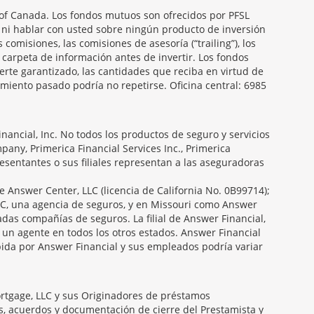
f Canada. Los fondos mutuos son ofrecidos por PFSL
 ni hablar con usted sobre ningún producto de inversión
 comisiones, las comisiones de asesoría (“trailing”), los
carpeta de información antes de invertir. Los fondos
erte garantizado, las cantidades que reciba en virtud de
miento pasado podría no repetirse. Oficina central: 6985
ancial, Inc. No todos los productos de seguro y servicios
any, Primerica Financial Services Inc., Primerica
presentantes o sus filiales representan a las aseguradoras
e Answer Center, LLC (licencia de California No. 0B99714);
C, una agencia de seguros, y en Missouri como Answer
das compañías de seguros. La filial de Answer Financial,
 un agente en todos los otros estados. Answer Financial
ida por Answer Financial y sus empleados podría variar
ortgage, LLC y sus Originadores de préstamos
es, acuerdos y documentación de cierre del Prestamista y