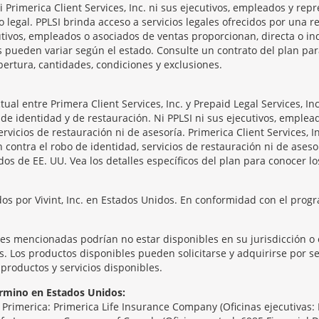
 Ni Primerica Client Services, Inc. ni sus ejecutivos, empleados y re
o legal. PPLSI brinda acceso a servicios legales ofrecidos por una
tivos, empleados o asociados de ventas proporcionan, directa o ind
os pueden variar según el estado. Consulte un contrato del plan pa
bertura, cantidades, condiciones y exclusiones.
l entre Primera Client Services, Inc. y Prepaid Legal Services, Inc
de identidad y de restauración. Ni PPLSI ni sus ejecutivos, emplea
rvicios de restauración ni de asesoría. Primerica Client Services, 
 contra el robo de identidad, servicios de restauración ni de aseso
os de EE. UU. Vea los detalles específicos del plan para conocer los
os por Vivint, Inc. en Estados Unidos. En conformidad con el progr
tes mencionadas podrían no estar disponibles en su jurisdicción o 
 Los productos disponibles pueden solicitarse y adquirirse por sep
productos y servicios disponibles.
rmino en Estados Unidos:
rimerica: Primerica Life Insurance Company (Oficinas ejecutivas: 