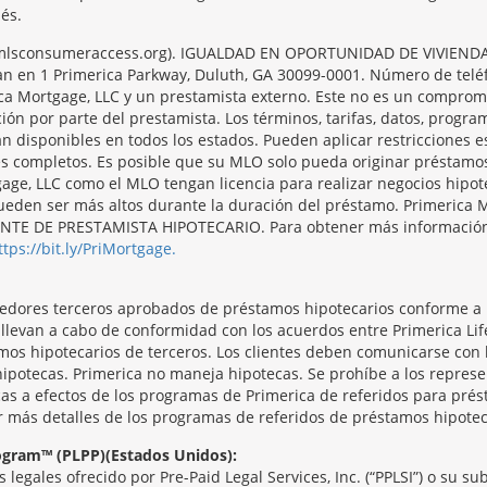
és.
/nmlsconsumeraccess.org). IGUALDAD EN OPORTUNIDAD DE VIVIENDA. 
ntran en 1 Primerica Parkway, Duluth, GA 30099-0001. Número de tel
ca Mortgage, LLC y un prestamista externo. Este no es un compromi
ción por parte del prestamista. Los términos, tarifas, datos, progr
án disponibles en todos los estados. Pueden aplicar restricciones 
es completos. Es posible que su MLO solo pueda originar préstamo
ge, LLC como el MLO tengan licencia para realizar negocios hipote
s pueden ser más altos durante la duración del préstamo. Primer
 DE PRESTAMISTA HIPOTECARIO. Para obtener más información y 
ttps://bit.ly/PriMortgage.
veedores terceros aprobados de préstamos hipotecarios conforme a
e llevan a cabo de conformidad con los acuerdos entre Primerica L
mos hipotecarios de terceros. Los clientes deben comunicarse con
hipotecas. Primerica no maneja hipotecas. Se prohíbe a los repres
as a efectos de los programas de Primerica de referidos para prést
r más detalles de los programas de referidos de préstamos hipotec
rogram™ (PLPP)(Estados Unidos):
legales ofrecido por Pre-Paid Legal Services, Inc. (“PPLSI”) o su s