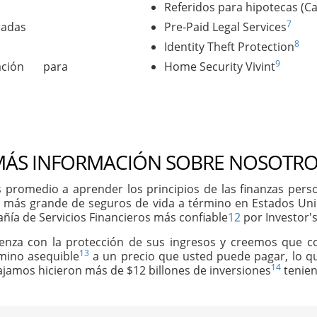
Referidos para hipotecas (C
7
radas
Pre-Paid Legal Services
8
Identity Theft Protection
9
ación para
Home Security Vivint
ÁS INFORMACIÓN SOBRE NOSOTRO
 promedio a aprender los principios de las finanzas per
 más grande de seguros de vida a término en Estados Un
ñía de Servicios Financieros más confiable
12
por Investor's
ienza con la protección de sus ingresos y creemos que 
13
rmino asequible
a un precio que usted puede pagar, lo qu
14
abajamos hicieron más de $12 billones de inversiones
tenien