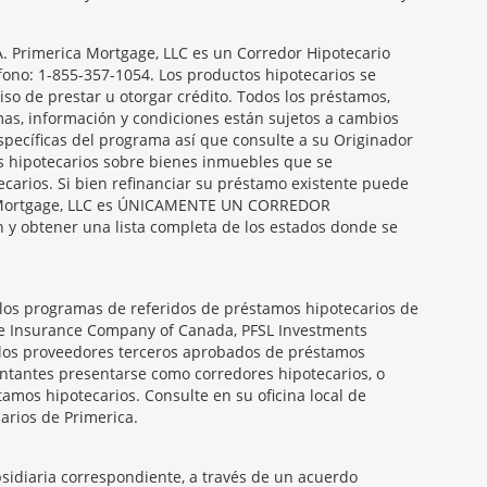
Primerica Mortgage, LLC es un Corredor Hipotecario
éfono: 1-855-357-1054. Los productos hipotecarios se
so de prestar u otorgar crédito. Todos los préstamos,
amas, información y condiciones están sujetos a cambios
específicas del programa así que consulte a su Originador
s hipotecarios sobre bienes inmuebles que se
carios. Si bien refinanciar su préstamo existente puede
ica Mortgage, LLC es ÚNICAMENTE UN CORREDOR
obtener una lista completa de los estados donde se
 los programas de referidos de préstamos hipotecarios de
ife Insurance Company of Canada, PFSL Investments
 los proveedores terceros aprobados de préstamos
entantes presentarse como corredores hipotecarios, o
amos hipotecarios. Consulte en su oficina local de
arios de Primerica.
ubsidiaria correspondiente, a través de un acuerdo