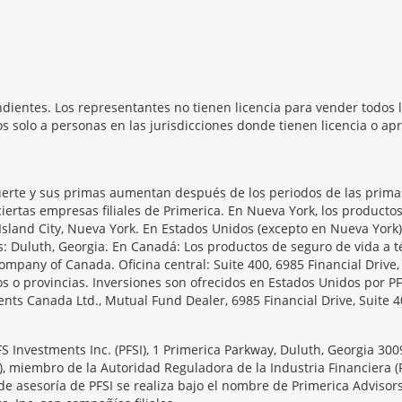
dientes. Los representantes no tienen licencia para vender todos l
 solo a personas en las jurisdicciones donde tienen licencia o apr
erte y sus primas aumentan después de los periodos de las primas 
iertas empresas filiales de Primerica. En Nueva York, los producto
Island City, Nueva York. En Estados Unidos (excepto en Nueva York)
as: Duluth, Georgia. En Canadá: Los productos de seguro de vida 
ompany of Canada. Oficina central: Suite 400, 6985 Financial Drive
s o provincias. Inversiones son ofrecidos en Estados Unidos por PF
ts Canada Ltd., Mutual Fund Dealer, 6985 Financial Drive, Suite 4
PFS Investments Inc. (PFSI), 1 Primerica Parkway, Duluth, Georgia 30
), miembro de la Autoridad Reguladora de la Industria Financiera (
de asesoría de PFSI se realiza bajo el nombre de Primerica Advisor