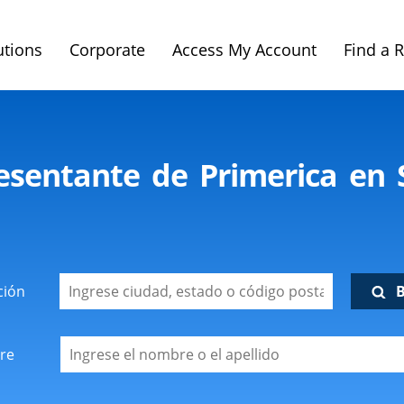
utions
Corporate
Access My Account
Find a 
esentante de Primerica en S
ción
re