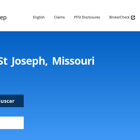
Rep
English
Claims
PFSI Disclosures
BrokerCheck
t Joseph, Missouri
Buscar