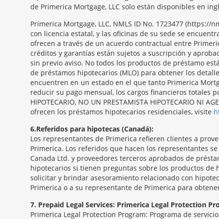
de Primerica Mortgage, LLC solo están disponibles en ingl
Primerica Mortgage, LLC, NMLS ID No. 1723477 (https:/
con licencia estatal, y las oficinas de su sede se encue
ofrecen a través de un acuerdo contractual entre Primeri
créditos y garantías están sujetos a suscripción y aproba
sin previo aviso. No todos los productos de préstamo est
de préstamos hipotecarios (MLO) para obtener los detall
encuentren en un estado en el que tanto Primerica Mortga
reducir su pago mensual, los cargos financieros totale
HIPOTECARIO, NO UN PRESTAMISTA HIPOTECARIO NI AGENTE
ofrecen los préstamos hipotecarios residenciales, visite
h
6
Referidos para hipotecas (Canadá):
Los representantes de Primerica refieren clientes a pro
Primerica. Los referidos que hacen los representantes s
Canada Ltd. y proveedores terceros aprobados de présta
hipotecarios si tienen preguntas sobre los productos de 
solicitar y brindar asesoramiento relacionado con hipotec
Primerica o a su representante de Primerica para obtene
7
Prepaid Legal Services: Primerica Legal Protection P
Primerica Legal Protection Program: Programa de servicios 