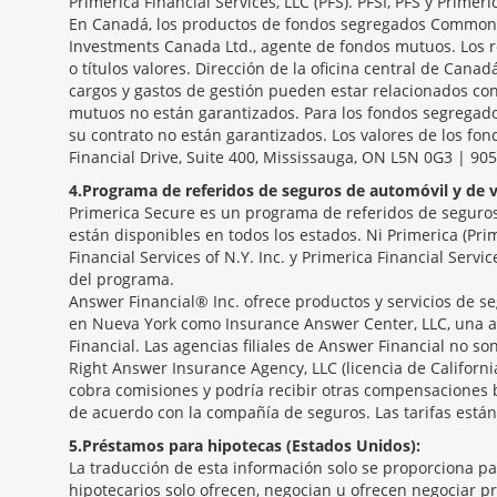
Primerica Financial Services, LLC (PFS). PFSI, PFS y Primeri
En Canadá, los productos de fondos segregados Common S
Investments Canada Ltd., agente de fondos mutuos. Los r
o títulos valores. Dirección de la oficina central de Canad
cargos y gastos de gestión pueden estar relacionados con
mutuos no están garantizados. Para los fondos segregados
su contrato no están garantizados. Los valores de los fo
Financial Drive, Suite 400, Mississauga, ON L5N 0G3 | 90
4
Programa de referidos de seguros de automóvil y de v
Primerica Secure es un programa de referidos de seguros 
están disponibles en todos los estados. Ni Primerica (Pri
Financial Services of N.Y. Inc. y Primerica Financial Serv
del programa.
Answer Financial® Inc. ofrece productos y servicios de se
en Nueva York como Insurance Answer Center, LLC, una a
Financial. Las agencias filiales de Answer Financial no 
Right Answer Insurance Agency, LLC (licencia de Californ
cobra comisiones y podría recibir otras compensaciones 
de acuerdo con la compañía de seguros. Las tarifas están
5
Préstamos para hipotecas (Estados Unidos):
La traducción de esta información solo se proporciona p
hipotecarios solo ofrecen, negocian u ofrecen negociar p