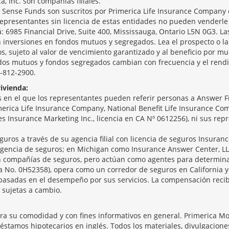
ca, Inc. son compañías filiales.
ense Funds son suscritos por Primerica Life Insurance Company o
epresentantes sin licencia de estas entidades no pueden venderle
á: 6985 Financial Drive, Suite 400, Mississauga, Ontario L5N 0G3. Las
 inversiones en fondos mutuos y segregados. Lea el prospecto o la 
, sujeto al valor de vencimiento garantizado y al beneficio por mu
ndos mutuos y fondos segregados cambian con frecuencia y el rendi
5-812-2900.
ivienda:
en el que los representantes pueden referir personas a Answer Fin
merica Life Insurance Company, National Benefit Life Insurance Comp
ices Insurance Marketing Inc., licencia en CA Nº 0612256), ni sus re
guros a través de su agencia filial con licencia de seguros Insuranc
gencia de seguros; en Michigan como Insurance Answer Center, LL
son compañías de seguros, pero actúan como agentes para determina
ia No. 0H52358), opera como un corredor de seguros en California y
basadas en el desempeño por sus servicios. La compensación recib
 sujetas a cambio.
ara su comodidad y con fines informativos en general. Primerica M
réstamos hipotecarios en inglés. Todos los materiales, divulgacion