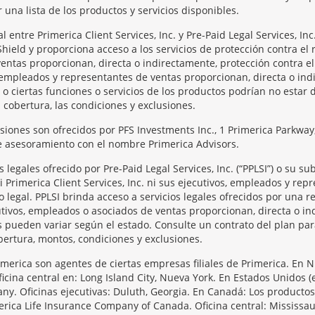
una lista de los productos y servicios disponibles.
entre Primerica Client Services, Inc. y Pre-Paid Legal Services, I
Shield y proporciona acceso a los servicios de protección contra el 
entas proporcionan, directa o indirectamente, protección contra el
os, empleados y representantes de ventas proporcionan, directa o in
 o ciertas funciones o servicios de los productos podrían no estar 
a cobertura, las condiciones y exclusiones.
rsiones son ofrecidos por PFS Investments Inc., 1 Primerica Parkw
de asesoramiento con el nombre Primerica Advisors.
legales ofrecido por Pre-Paid Legal Services, Inc. (“PPLSI”) o su s
 Ni Primerica Client Services, Inc. ni sus ejecutivos, empleados y re
o legal. PPLSI brinda acceso a servicios legales ofrecidos por una
tivos, empleados o asociados de ventas proporcionan, directa o ind
os pueden variar según el estado. Consulte un contrato del plan pa
bertura, montos, condiciones y exclusiones.
imerica son agentes de ciertas empresas filiales de Primerica. En 
icina central en: Long Island City, Nueva York. En Estados Unidos 
ny. Oficinas ejecutivas: Duluth, Georgia. En Canadá: Los producto
ca Life Insurance Company of Canada. Oficina central: Mississaug