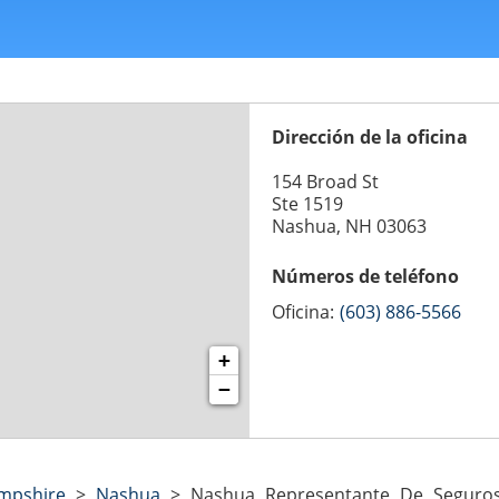
Dirección de la oficina
154 Broad St
Ste 1519
Nashua, NH 03063
Números de teléfono
Oficina:
(603) 886-5566
+
−
mpshire
>
Nashua
>
Nashua Representante De Seguros