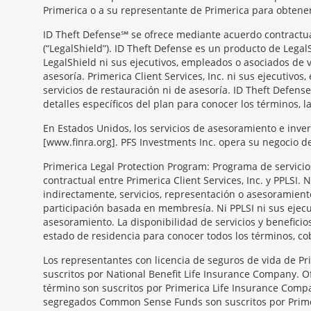
Primerica o a su representante de Primerica para obtener 
ID Theft Defense℠ se ofrece mediante acuerdo contractual 
(“LegalShield”). ID Theft Defense es un producto de Legal
LegalShield ni sus ejecutivos, empleados o asociados de v
asesoría. Primerica Client Services, Inc. ni sus ejecutiv
servicios de restauración ni de asesoría. ID Theft Defense
detalles específicos del plan para conocer los términos, l
En Estados Unidos, los servicios de asesoramiento e inve
[www.finra.org]. PFS Investments Inc. opera su negocio 
Primerica Legal Protection Program: Programa de servicios 
contractual entre Primerica Client Services, Inc. y PPLSI.
indirectamente, servicios, representación o asesoramient
participación basada en membresía. Ni PPLSI ni sus ejecu
asesoramiento. La disponibilidad de servicios y benefici
estado de residencia para conocer todos los términos, co
Morgage
Los representantes con licencia de seguros de vida de Pr
Disclosures
suscritos por National Benefit Life Insurance Company. Of
Section
término son suscritos por Primerica Life Insurance Compa
segregados Common Sense Funds son suscritos por Primeri