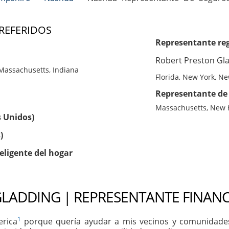
 REFERIDOS
Representante reg
Robert Preston Gl
 Massachusetts, Indiana
Florida, New York, N
Representante de 
Massachusetts, New
s Unidos)
)
eligente del hogar
LADDING | REPRESENTANTE FINANC
1
erica
porque quería ayudar a mis vecinos y comunidades 