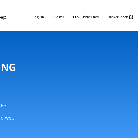
Rep
English
Claims
PFSI Disclosures
BrokerCheck
ING
566
tio web