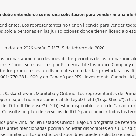
no debe entenderse como una solicitación para vender ni una ofer
endientes. Los representantes no tienen licencia para vender todos
 solo a personas en las jurisdicciones donde tienen licencia o est
s Unidos en 2026 según TIME", 5 de febrero de 2026.
us primas aumentan después de los periodos de las primas iniciale
se Funds son suscritos por Primerica Life Insurance Company of Ca
s los productos están disponibles en todas las provincias. Los tít
0001; 770-381-1000, y en Canadá por PFSL Investments Canada Ltd., 
rta, Saskatchewan, Manitoba y Ontario. Los representantes de Prime
opera bajo el nombre comercial de LegalShield (“LegalShield”) a tra
os de ID Theft Defense℠ (IDTD) están disponibles en todo Canadá, e
 Consulte un plan de servicios de IDTD para conocer todos los térmi
os por Vivint, Inc. en Estados Unidos. Bajo un programa de referid
ñías antes mencionadas podrían no estar disponibles en su jurisdic
er limitados. Los productos disponibles pueden solicitarse y adqui