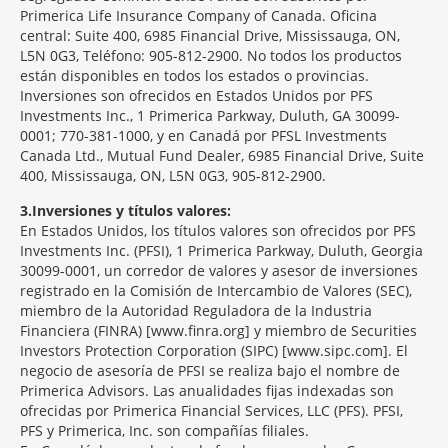
Primerica Life Insurance Company of Canada. Oficina
central: Suite 400, 6985 Financial Drive, Mississauga, ON,
L5N 0G3, Teléfono: 905-812-2900. No todos los productos
están disponibles en todos los estados o provincias.
Inversiones son ofrecidos en Estados Unidos por PFS
Investments Inc., 1 Primerica Parkway, Duluth, GA 30099-
0001; 770-381-1000, y en Canadá por PFSL Investments
Canada Ltd., Mutual Fund Dealer, 6985 Financial Drive, Suite
400, Mississauga, ON, L5N 0G3, 905-812-2900.
3
Inversiones y títulos valores:
En Estados Unidos, los títulos valores son ofrecidos por PFS
Investments Inc. (PFSI), 1 Primerica Parkway, Duluth, Georgia
30099-0001, un corredor de valores y asesor de inversiones
registrado en la Comisión de Intercambio de Valores (SEC),
miembro de la Autoridad Reguladora de la Industria
Financiera (FINRA) [www.finra.org] y miembro de Securities
Investors Protection Corporation (SIPC) [www.sipc.com]. El
negocio de asesoría de PFSI se realiza bajo el nombre de
Primerica Advisors. Las anualidades fijas indexadas son
ofrecidas por Primerica Financial Services, LLC (PFS). PFSI,
PFS y Primerica, Inc. son compañías filiales.