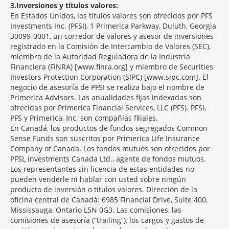
3
Inversiones y títulos valores:
En Estados Unidos, los títulos valores son ofrecidos por PFS
Investments Inc. (PFSI), 1 Primerica Parkway, Duluth, Georgia
30099-0001, un corredor de valores y asesor de inversiones
registrado en la Comisión de Intercambio de Valores (SEC),
miembro de la Autoridad Reguladora de la Industria
Financiera (FINRA) [www.finra.org] y miembro de Securities
Investors Protection Corporation (SIPC) [www.sipc.com]. El
negocio de asesoría de PFSI se realiza bajo el nombre de
Primerica Advisors. Las anualidades fijas indexadas son
ofrecidas por Primerica Financial Services, LLC (PFS). PFSI,
PFS y Primerica, Inc. son compañías filiales.
En Canadá, los productos de fondos segregados Common
Sense Funds son suscritos por Primerica Life Insurance
Company of Canada. Los fondos mutuos son ofrecidos por
PFSL Investments Canada Ltd., agente de fondos mutuos.
Los representantes sin licencia de estas entidades no
pueden venderle ni hablar con usted sobre ningún
producto de inversión o títulos valores. Dirección de la
oficina central de Canadá: 6985 Financial Drive, Suite 400,
Mississauga, Ontario L5N 0G3. Las comisiones, las
comisiones de asesoría (“trailing”), los cargos y gastos de