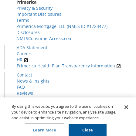
Primerica
Privacy & Security
Important Disclosures
Terms
Primerica Mortgage, LLC (NMLS ID #1723477)
Disclosures
NMLSConsumerAccess.com
ADA Statement
Careers
HR
Primerica Health Plan Transparency Information
Contact
News & Insights
FAQ
Reviews
Find a Rep
Form CRS
By using this website, you agree to the use of cookies on
your device to enhance site navigation, analyze site usage,
and assist in optimizing your website experience.
© 2026 Primerica
www.primerica.com
Learn More
Close