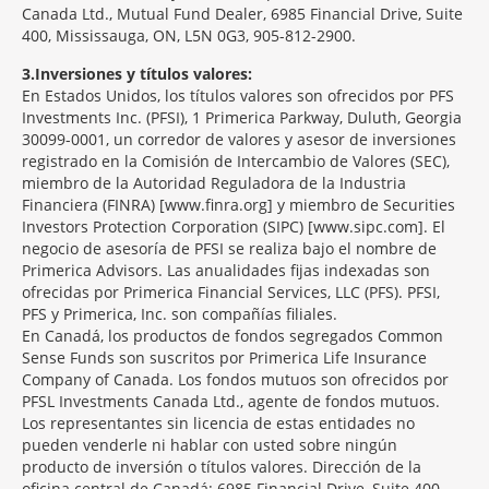
Canada Ltd., Mutual Fund Dealer, 6985 Financial Drive, Suite
400, Mississauga, ON, L5N 0G3, 905-812-2900.
3
Inversiones y títulos valores:
En Estados Unidos, los títulos valores son ofrecidos por PFS
Investments Inc. (PFSI), 1 Primerica Parkway, Duluth, Georgia
30099-0001, un corredor de valores y asesor de inversiones
registrado en la Comisión de Intercambio de Valores (SEC),
miembro de la Autoridad Reguladora de la Industria
Financiera (FINRA) [www.finra.org] y miembro de Securities
Investors Protection Corporation (SIPC) [www.sipc.com]. El
negocio de asesoría de PFSI se realiza bajo el nombre de
Primerica Advisors. Las anualidades fijas indexadas son
ofrecidas por Primerica Financial Services, LLC (PFS). PFSI,
PFS y Primerica, Inc. son compañías filiales.
En Canadá, los productos de fondos segregados Common
Sense Funds son suscritos por Primerica Life Insurance
Company of Canada. Los fondos mutuos son ofrecidos por
PFSL Investments Canada Ltd., agente de fondos mutuos.
Los representantes sin licencia de estas entidades no
pueden venderle ni hablar con usted sobre ningún
producto de inversión o títulos valores. Dirección de la
oficina central de Canadá: 6985 Financial Drive, Suite 400,