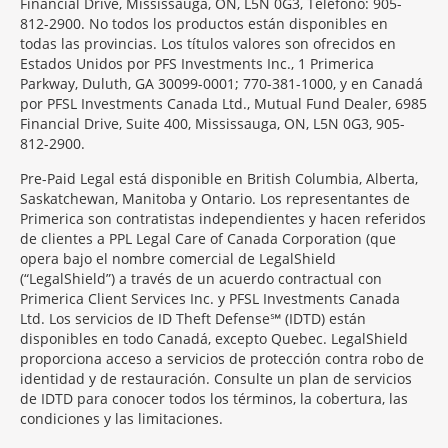
Financial Drive, Mississauga, ON, L5N 0G3, Teléfono: 905-
812-2900. No todos los productos están disponibles en
todas las provincias. Los títulos valores son ofrecidos en
Estados Unidos por PFS Investments Inc., 1 Primerica
Parkway, Duluth, GA 30099-0001; 770-381-1000, y en Canadá
por PFSL Investments Canada Ltd., Mutual Fund Dealer, 6985
Financial Drive, Suite 400, Mississauga, ON, L5N 0G3, 905-
812-2900.
Pre-Paid Legal está disponible en British Columbia, Alberta,
Saskatchewan, Manitoba y Ontario. Los representantes de
Primerica son contratistas independientes y hacen referidos
de clientes a PPL Legal Care of Canada Corporation (que
opera bajo el nombre comercial de LegalShield
(“LegalShield”) a través de un acuerdo contractual con
Primerica Client Services Inc. y PFSL Investments Canada
Ltd. Los servicios de ID Theft Defense℠ (IDTD) están
disponibles en todo Canadá, excepto Quebec. LegalShield
proporciona acceso a servicios de protección contra robo de
identidad y de restauración. Consulte un plan de servicios
de IDTD para conocer todos los términos, la cobertura, las
condiciones y las limitaciones.