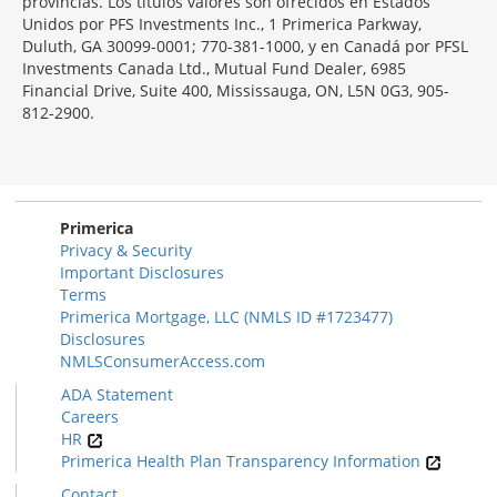
provincias. Los títulos valores son ofrecidos en Estados
Unidos por PFS Investments Inc., 1 Primerica Parkway,
Duluth, GA 30099-0001; 770-381-1000, y en Canadá por PFSL
Investments Canada Ltd., Mutual Fund Dealer, 6985
Financial Drive, Suite 400, Mississauga, ON, L5N 0G3, 905-
812-2900.
Primerica
Privacy & Security
Important Disclosures
Terms
Primerica Mortgage, LLC (NMLS ID #1723477)
Disclosures
NMLSConsumerAccess.com
ADA Statement
Careers
HR
Primerica Health Plan Transparency Information
Contact