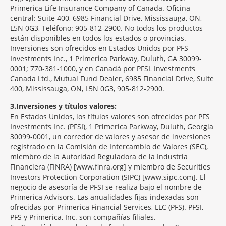
Primerica Life Insurance Company of Canada. Oficina
central: Suite 400, 6985 Financial Drive, Mississauga, ON,
L5N 0G3, Teléfono: 905-812-2900. No todos los productos
están disponibles en todos los estados o provincias.
Inversiones son ofrecidos en Estados Unidos por PFS
Investments Inc., 1 Primerica Parkway, Duluth, GA 30099-
0001; 770-381-1000, y en Canadá por PFSL Investments
Canada Ltd., Mutual Fund Dealer, 6985 Financial Drive, Suite
400, Mississauga, ON, L5N 0G3, 905-812-2900.
3
Inversiones y títulos valores:
En Estados Unidos, los títulos valores son ofrecidos por PFS
Investments Inc. (PFSI), 1 Primerica Parkway, Duluth, Georgia
30099-0001, un corredor de valores y asesor de inversiones
registrado en la Comisión de Intercambio de Valores (SEC),
miembro de la Autoridad Reguladora de la Industria
Financiera (FINRA) [www.finra.org] y miembro de Securities
Investors Protection Corporation (SIPC) [www.sipc.com]. El
negocio de asesoría de PFSI se realiza bajo el nombre de
Primerica Advisors. Las anualidades fijas indexadas son
ofrecidas por Primerica Financial Services, LLC (PFS). PFSI,
PFS y Primerica, Inc. son compañías filiales.