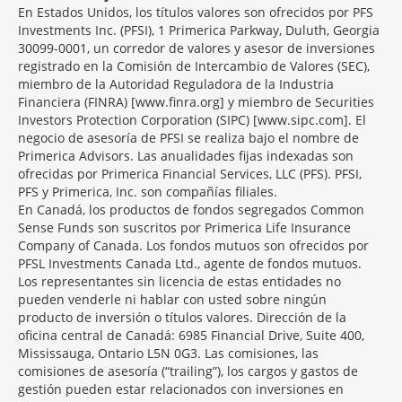
En Estados Unidos, los títulos valores son ofrecidos por PFS
Investments Inc. (PFSI), 1 Primerica Parkway, Duluth, Georgia
30099-0001, un corredor de valores y asesor de inversiones
registrado en la Comisión de Intercambio de Valores (SEC),
miembro de la Autoridad Reguladora de la Industria
Financiera (FINRA) [www.finra.org] y miembro de Securities
Investors Protection Corporation (SIPC) [www.sipc.com]. El
negocio de asesoría de PFSI se realiza bajo el nombre de
Primerica Advisors. Las anualidades fijas indexadas son
ofrecidas por Primerica Financial Services, LLC (PFS). PFSI,
PFS y Primerica, Inc. son compañías filiales.
En Canadá, los productos de fondos segregados Common
Sense Funds son suscritos por Primerica Life Insurance
Company of Canada. Los fondos mutuos son ofrecidos por
PFSL Investments Canada Ltd., agente de fondos mutuos.
Los representantes sin licencia de estas entidades no
pueden venderle ni hablar con usted sobre ningún
producto de inversión o títulos valores. Dirección de la
oficina central de Canadá: 6985 Financial Drive, Suite 400,
Mississauga, Ontario L5N 0G3. Las comisiones, las
comisiones de asesoría (“trailing”), los cargos y gastos de
gestión pueden estar relacionados con inversiones en