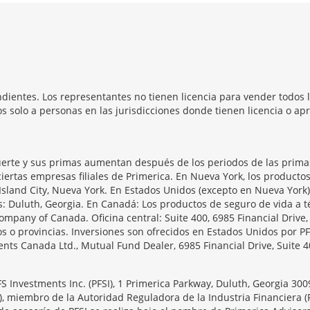
dientes. Los representantes no tienen licencia para vender todos l
 solo a personas en las jurisdicciones donde tienen licencia o apr
erte y sus primas aumentan después de los periodos de las primas 
iertas empresas filiales de Primerica. En Nueva York, los producto
Island City, Nueva York. En Estados Unidos (excepto en Nueva York)
as: Duluth, Georgia. En Canadá: Los productos de seguro de vida 
ompany of Canada. Oficina central: Suite 400, 6985 Financial Drive
s o provincias. Inversiones son ofrecidos en Estados Unidos por PF
ts Canada Ltd., Mutual Fund Dealer, 6985 Financial Drive, Suite 4
PFS Investments Inc. (PFSI), 1 Primerica Parkway, Duluth, Georgia 30
), miembro de la Autoridad Reguladora de la Industria Financiera (