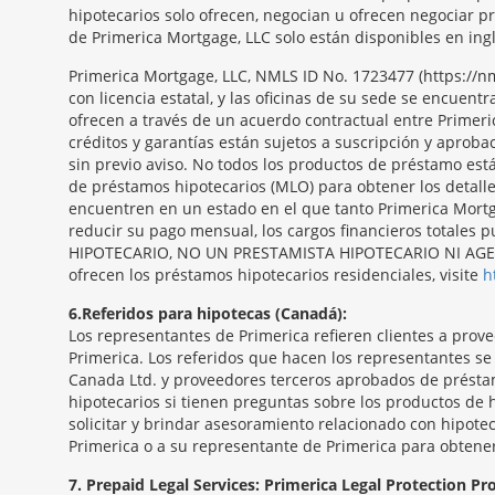
hipotecarios solo ofrecen, negocian u ofrecen negociar p
de Primerica Mortgage, LLC solo están disponibles en ingl
Primerica Mortgage, LLC, NMLS ID No. 1723477 (https:/
con licencia estatal, y las oficinas de su sede se encue
ofrecen a través de un acuerdo contractual entre Primeri
créditos y garantías están sujetos a suscripción y aproba
sin previo aviso. No todos los productos de préstamo est
de préstamos hipotecarios (MLO) para obtener los detall
encuentren en un estado en el que tanto Primerica Mortga
reducir su pago mensual, los cargos financieros totale
HIPOTECARIO, NO UN PRESTAMISTA HIPOTECARIO NI AGENTE
ofrecen los préstamos hipotecarios residenciales, visite
h
6
Referidos para hipotecas (Canadá):
Los representantes de Primerica refieren clientes a pro
Primerica. Los referidos que hacen los representantes s
Canada Ltd. y proveedores terceros aprobados de présta
hipotecarios si tienen preguntas sobre los productos de 
solicitar y brindar asesoramiento relacionado con hipotec
Primerica o a su representante de Primerica para obtene
7
Prepaid Legal Services: Primerica Legal Protection P