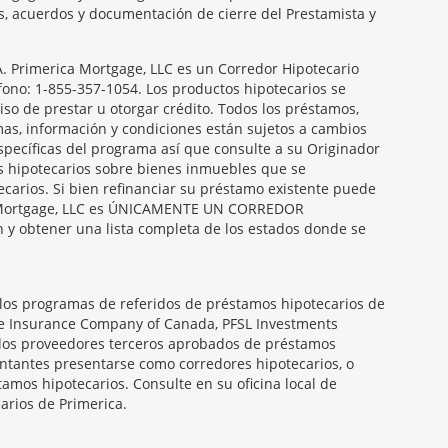
es, acuerdos y documentación de cierre del Prestamista y
Primerica Mortgage, LLC es un Corredor Hipotecario
éfono: 1-855-357-1054. Los productos hipotecarios se
so de prestar u otorgar crédito. Todos los préstamos,
amas, información y condiciones están sujetos a cambios
específicas del programa así que consulte a su Originador
s hipotecarios sobre bienes inmuebles que se
carios. Si bien refinanciar su préstamo existente puede
ica Mortgage, LLC es ÚNICAMENTE UN CORREDOR
obtener una lista completa de los estados donde se
 los programas de referidos de préstamos hipotecarios de
ife Insurance Company of Canada, PFSL Investments
 los proveedores terceros aprobados de préstamos
entantes presentarse como corredores hipotecarios, o
amos hipotecarios. Consulte en su oficina local de
arios de Primerica.