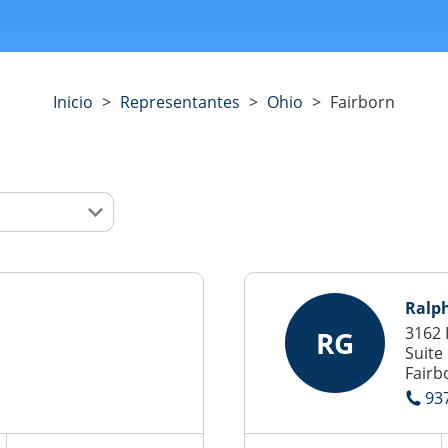
Inicio
>
Representantes
>
Ohio
>
Fairborn
Ralp
3162 
RG
Suite
Fairb
93