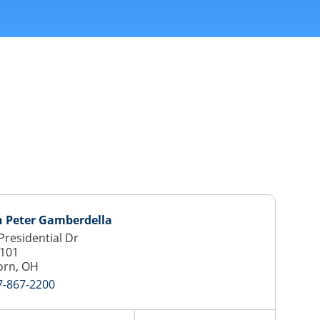
h Peter Gamberdella
Presidential Dr
 101
orn, OH
7-867-2200