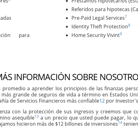
ores
Préstamos hipotecarios (Es
Referidos para hipotecas (C
7
radas
Pre-Paid Legal Services
8
Identity Theft Protection
9
ación para
Home Security Vivint
ÁS INFORMACIÓN SOBRE NOSOTRO
 promedio a aprender los principios de las finanzas per
 más grande de seguros de vida a término en Estados Un
ñía de Servicios Financieros más confiable
12
por Investor's
ienza con la protección de sus ingresos y creemos que 
13
rmino asequible
a un precio que usted puede pagar, lo qu
14
abajamos hicieron más de $12 billones de inversiones
tenien