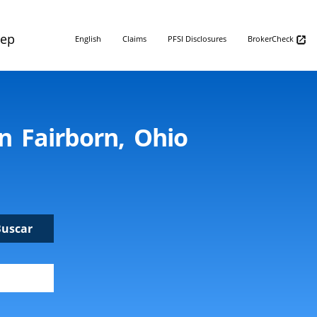
Rep
English
Claims
PFSI Disclosures
BrokerCheck
n Fairborn, Ohio
Buscar