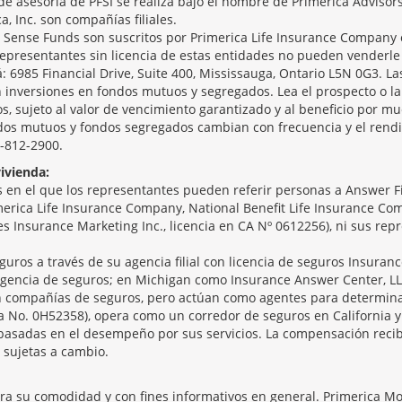
de asesoría de PFSI se realiza bajo el nombre de Primerica Advisor
ca, Inc. son compañías filiales.
ense Funds son suscritos por Primerica Life Insurance Company o
epresentantes sin licencia de estas entidades no pueden venderle
á: 6985 Financial Drive, Suite 400, Mississauga, Ontario L5N 0G3. Las
 inversiones en fondos mutuos y segregados. Lea el prospecto o la 
, sujeto al valor de vencimiento garantizado y al beneficio por mu
ndos mutuos y fondos segregados cambian con frecuencia y el rendi
5-812-2900.
ivienda:
en el que los representantes pueden referir personas a Answer Fin
merica Life Insurance Company, National Benefit Life Insurance Comp
ices Insurance Marketing Inc., licencia en CA Nº 0612256), ni sus re
guros a través de su agencia filial con licencia de seguros Insuranc
gencia de seguros; en Michigan como Insurance Answer Center, LL
son compañías de seguros, pero actúan como agentes para determina
ia No. 0H52358), opera como un corredor de seguros en California y
basadas en el desempeño por sus servicios. La compensación recib
 sujetas a cambio.
ara su comodidad y con fines informativos en general. Primerica M