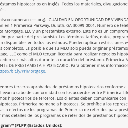
réstamos hipotecarios en inglés. Todos los materiales, divulgacion
és.
/nmlsconsumeraccess.org). IGUALDAD EN OPORTUNIDAD DE VIVIENDA. 
ntran en 1 Primerica Parkway, Duluth, GA 30099-0001. Número de tel
ca Mortgage, LLC y un prestamista externo. Este no es un compromi
ción por parte del prestamista. Los términos, tarifas, datos, progr
án disponibles en todos los estados. Pueden aplicar restricciones 
es completos. Es posible que su MLO solo pueda originar préstamo
ge, LLC como el MLO tengan licencia para realizar negocios hipote
s pueden ser más altos durante la duración del préstamo. Primer
 DE PRESTAMISTA HIPOTECARIO. Para obtener más información y 
ttps://bit.ly/PriMortgage.
veedores terceros aprobados de préstamos hipotecarios conforme a
e llevan a cabo de conformidad con los acuerdos entre Primerica L
mos hipotecarios de terceros. Los clientes deben comunicarse con
hipotecas. Primerica no maneja hipotecas. Se prohíbe a los repres
as a efectos de los programas de Primerica de referidos para prést
r más detalles de los programas de referidos de préstamos hipotec
rogram™ (PLPP)(Estados Unidos):