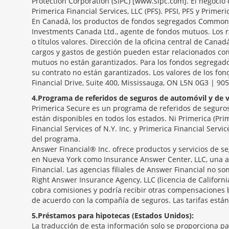
Protection Corporation (SIPC) [www.sipc.com]. El negocio 
Primerica Financial Services, LLC (PFS). PFSI, PFS y Primeri
En Canadá, los productos de fondos segregados Common S
Investments Canada Ltd., agente de fondos mutuos. Los r
o títulos valores. Dirección de la oficina central de Canad
cargos y gastos de gestión pueden estar relacionados con
mutuos no están garantizados. Para los fondos segregados
su contrato no están garantizados. Los valores de los fo
Financial Drive, Suite 400, Mississauga, ON L5N 0G3 | 90
4
Programa de referidos de seguros de automóvil y de v
Primerica Secure es un programa de referidos de seguros 
están disponibles en todos los estados. Ni Primerica (Pri
Financial Services of N.Y. Inc. y Primerica Financial Serv
del programa.
Answer Financial® Inc. ofrece productos y servicios de se
en Nueva York como Insurance Answer Center, LLC, una a
Financial. Las agencias filiales de Answer Financial no 
Right Answer Insurance Agency, LLC (licencia de Californ
cobra comisiones y podría recibir otras compensaciones 
de acuerdo con la compañía de seguros. Las tarifas están
5
Préstamos para hipotecas (Estados Unidos):
La traducción de esta información solo se proporciona p