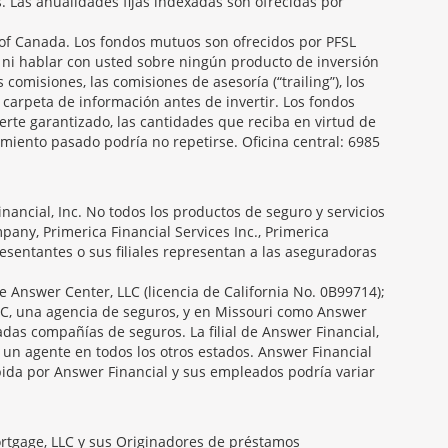
s. Las anualidades fijas indexadas son ofrecidas por
f Canada. Los fondos mutuos son ofrecidos por PFSL
 ni hablar con usted sobre ningún producto de inversión
 comisiones, las comisiones de asesoría (“trailing”), los
carpeta de información antes de invertir. Los fondos
erte garantizado, las cantidades que reciba en virtud de
miento pasado podría no repetirse. Oficina central: 6985
ancial, Inc. No todos los productos de seguro y servicios
any, Primerica Financial Services Inc., Primerica
presentantes o sus filiales representan a las aseguradoras
e Answer Center, LLC (licencia de California No. 0B99714);
C, una agencia de seguros, y en Missouri como Answer
das compañías de seguros. La filial de Answer Financial,
 un agente en todos los otros estados. Answer Financial
ida por Answer Financial y sus empleados podría variar
ortgage, LLC y sus Originadores de préstamos