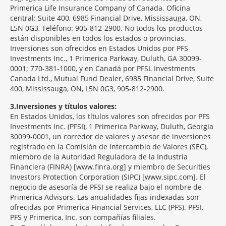
Primerica Life Insurance Company of Canada. Oficina
central: Suite 400, 6985 Financial Drive, Mississauga, ON,
L5N 0G3, Teléfono: 905-812-2900. No todos los productos
están disponibles en todos los estados o provincias.
Inversiones son ofrecidos en Estados Unidos por PFS
Investments Inc., 1 Primerica Parkway, Duluth, GA 30099-
0001; 770-381-1000, y en Canadá por PFSL Investments
Canada Ltd., Mutual Fund Dealer, 6985 Financial Drive, Suite
400, Mississauga, ON, L5N 0G3, 905-812-2900.
3
Inversiones y títulos valores:
En Estados Unidos, los títulos valores son ofrecidos por PFS
Investments Inc. (PFSI), 1 Primerica Parkway, Duluth, Georgia
30099-0001, un corredor de valores y asesor de inversiones
registrado en la Comisión de Intercambio de Valores (SEC),
miembro de la Autoridad Reguladora de la Industria
Financiera (FINRA) [www.finra.org] y miembro de Securities
Investors Protection Corporation (SIPC) [www.sipc.com]. El
negocio de asesoría de PFSI se realiza bajo el nombre de
Primerica Advisors. Las anualidades fijas indexadas son
ofrecidas por Primerica Financial Services, LLC (PFS). PFSI,
PFS y Primerica, Inc. son compañías filiales.