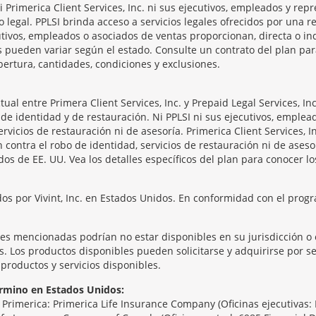
 Ni Primerica Client Services, Inc. ni sus ejecutivos, empleados y re
o legal. PPLSI brinda acceso a servicios legales ofrecidos por una
tivos, empleados o asociados de ventas proporcionan, directa o ind
os pueden variar según el estado. Consulte un contrato del plan pa
bertura, cantidades, condiciones y exclusiones.
l entre Primera Client Services, Inc. y Prepaid Legal Services, Inc
de identidad y de restauración. Ni PPLSI ni sus ejecutivos, emplea
rvicios de restauración ni de asesoría. Primerica Client Services, 
 contra el robo de identidad, servicios de restauración ni de aseso
os de EE. UU. Vea los detalles específicos del plan para conocer los
os por Vivint, Inc. en Estados Unidos. En conformidad con el progr
tes mencionadas podrían no estar disponibles en su jurisdicción o 
 Los productos disponibles pueden solicitarse y adquirirse por sep
productos y servicios disponibles.
rmino en Estados Unidos:
rimerica: Primerica Life Insurance Company (Oficinas ejecutivas: 