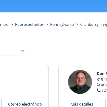
Inicio
>
Representantes
>
Pennsylvania
>
Cranberry Tw
Don 
319 
Cranb
72
Correo electrónico
Más detalles