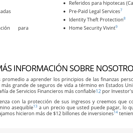
Referidos para hipotecas (C
7
radas
Pre-Paid Legal Services
8
Identity Theft Protection
9
ación para
Home Security Vivint
ÁS INFORMACIÓN SOBRE NOSOTRO
 promedio a aprender los principios de las finanzas per
 más grande de seguros de vida a término en Estados Un
ñía de Servicios Financieros más confiable
12
por Investor's
ienza con la protección de sus ingresos y creemos que 
13
rmino asequible
a un precio que usted puede pagar, lo qu
14
abajamos hicieron más de $12 billones de inversiones
tenien