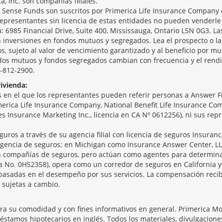
ca, Inc. son compañías filiales.
ense Funds son suscritos por Primerica Life Insurance Company o
epresentantes sin licencia de estas entidades no pueden venderle
á: 6985 Financial Drive, Suite 400, Mississauga, Ontario L5N 0G3. Las
 inversiones en fondos mutuos y segregados. Lea el prospecto o la 
, sujeto al valor de vencimiento garantizado y al beneficio por mu
ndos mutuos y fondos segregados cambian con frecuencia y el rendi
5-812-2900.
ivienda:
en el que los representantes pueden referir personas a Answer Fin
merica Life Insurance Company, National Benefit Life Insurance Comp
ices Insurance Marketing Inc., licencia en CA Nº 0612256), ni sus re
guros a través de su agencia filial con licencia de seguros Insuranc
gencia de seguros; en Michigan como Insurance Answer Center, LL
son compañías de seguros, pero actúan como agentes para determina
ia No. 0H52358), opera como un corredor de seguros en California y
basadas en el desempeño por sus servicios. La compensación recib
 sujetas a cambio.
ara su comodidad y con fines informativos en general. Primerica M
réstamos hipotecarios en inglés. Todos los materiales, divulgacion