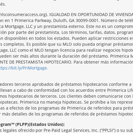
és.
/nmlsconsumeraccess.org). IGUALDAD EN OPORTUNIDAD DE VIVIENDA. 
ntran en 1 Primerica Parkway, Duluth, GA 30099-0001. Número de tel
ca Mortgage, LLC y un prestamista externo. Este no es un compromi
ción por parte del prestamista. Los términos, tarifas, datos, progr
án disponibles en todos los estados. Pueden aplicar restricciones 
es completos. Es posible que su MLO solo pueda originar préstamo
ge, LLC como el MLO tengan licencia para realizar negocios hipote
s pueden ser más altos durante la duración del préstamo. Primer
 DE PRESTAMISTA HIPOTECARIO. Para obtener más información y 
ttps://bit.ly/PriMortgage.
veedores terceros aprobados de préstamos hipotecarios conforme a
e llevan a cabo de conformidad con los acuerdos entre Primerica L
mos hipotecarios de terceros. Los clientes deben comunicarse con
hipotecas. Primerica no maneja hipotecas. Se prohíbe a los repres
as a efectos de los programas de Primerica de referidos para prést
r más detalles de los programas de referidos de préstamos hipotec
rogram™ (PLPP)(Estados Unidos):
legales ofrecido por Pre-Paid Legal Services, Inc. (“PPLSI”) o su s