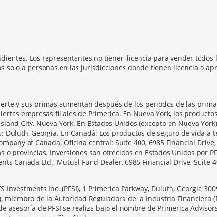
dientes. Los representantes no tienen licencia para vender todos l
 solo a personas en las jurisdicciones donde tienen licencia o apr
erte y sus primas aumentan después de los periodos de las primas 
iertas empresas filiales de Primerica. En Nueva York, los producto
Island City, Nueva York. En Estados Unidos (excepto en Nueva York)
as: Duluth, Georgia. En Canadá: Los productos de seguro de vida 
ompany of Canada. Oficina central: Suite 400, 6985 Financial Drive
s o provincias. Inversiones son ofrecidos en Estados Unidos por PF
ts Canada Ltd., Mutual Fund Dealer, 6985 Financial Drive, Suite 4
PFS Investments Inc. (PFSI), 1 Primerica Parkway, Duluth, Georgia 30
), miembro de la Autoridad Reguladora de la Industria Financiera (
de asesoría de PFSI se realiza bajo el nombre de Primerica Advisor