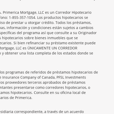
Primerica Mortgage, LLC es un Corredor Hipotecario
éfono: 1-855-357-1054. Los productos hipotecarios se
so de prestar u otorgar crédito. Todos los préstamos,
amas, información y condiciones están sujetos a cambios
específicas del programa así que consulte a su Originador
s hipotecarios sobre bienes inmuebles que se
carios. Si bien refinanciar su préstamo existente puede
ica Mortgage, LLC es ÚNICAMENTE UN CORREDOR
obtener una lista completa de los estados donde se
 los programas de referidos de préstamos hipotecarios de
ife Insurance Company of Canada, PFSL Investments
 los proveedores terceros aprobados de préstamos
entantes presentarse como corredores hipotecarios, o
amos hipotecarios. Consulte en su oficina local de
arios de Primerica.
ubsidiaria correspondiente, a través de un acuerdo