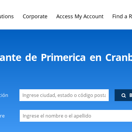
utions
Corporate
Access My Account
Find a 
ante de Primerica en Cran
ción
re