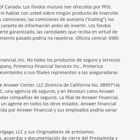
f Canada. Los fondos mutuos son ofrecidos por PFSL
 ni hablar con usted sobre ningún producto de inversión
 comisiones, las comisiones de asesoría (“trailing”), los
carpeta de información antes de invertir. Los fondos
erte garantizado, las cantidades que reciba en virtud de
miento pasado podría no repetirse. Oficina central: 6985
ancial, Inc. No todos los productos de seguro y servicios
any, Primerica Financial Services Inc., Primerica
presentantes o sus filiales representan a las aseguradoras
e Answer Center, LLC (licencia de California No. 0B99714);
C, una agencia de seguros, y en Missouri como Answer
das compañías de seguros. La filial de Answer Financial,
 un agente en todos los otros estados. Answer Financial
ida por Answer Financial y sus empleados podría variar
ortgage, LLC y sus Originadores de préstamos
es, acuerdos y documentación de cierre del Prestamista y