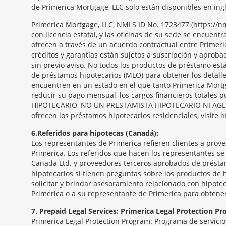
de Primerica Mortgage, LLC solo están disponibles en ingl
Primerica Mortgage, LLC, NMLS ID No. 1723477 (https:/
con licencia estatal, y las oficinas de su sede se encue
ofrecen a través de un acuerdo contractual entre Primeri
créditos y garantías están sujetos a suscripción y aproba
sin previo aviso. No todos los productos de préstamo est
de préstamos hipotecarios (MLO) para obtener los detall
encuentren en un estado en el que tanto Primerica Mortga
reducir su pago mensual, los cargos financieros totale
HIPOTECARIO, NO UN PRESTAMISTA HIPOTECARIO NI AGENTE
ofrecen los préstamos hipotecarios residenciales, visite
h
6
Referidos para hipotecas (Canadá):
Los representantes de Primerica refieren clientes a pro
Primerica. Los referidos que hacen los representantes s
Canada Ltd. y proveedores terceros aprobados de présta
hipotecarios si tienen preguntas sobre los productos de 
solicitar y brindar asesoramiento relacionado con hipotec
Primerica o a su representante de Primerica para obtene
7
Prepaid Legal Services: Primerica Legal Protection P
Primerica Legal Protection Program: Programa de servicios 