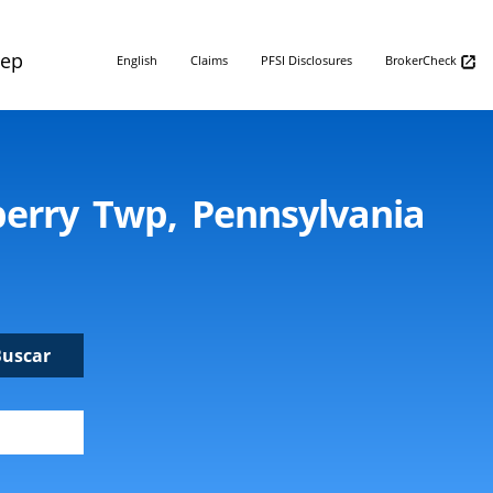
Rep
English
Claims
PFSI Disclosures
BrokerCheck
berry Twp, Pennsylvania
Buscar