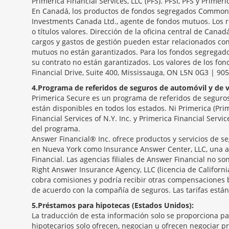
Primerica Financial Services, LLC (PFS). PFSI, PFS y Primeri
En Canadá, los productos de fondos segregados Common S
Investments Canada Ltd., agente de fondos mutuos. Los r
o títulos valores. Dirección de la oficina central de Canad
cargos y gastos de gestión pueden estar relacionados con
mutuos no están garantizados. Para los fondos segregados
su contrato no están garantizados. Los valores de los fo
Financial Drive, Suite 400, Mississauga, ON L5N 0G3 | 90
4
Programa de referidos de seguros de automóvil y de v
Primerica Secure es un programa de referidos de seguros 
están disponibles en todos los estados. Ni Primerica (Pri
Financial Services of N.Y. Inc. y Primerica Financial Serv
del programa.
Answer Financial® Inc. ofrece productos y servicios de se
en Nueva York como Insurance Answer Center, LLC, una a
Financial. Las agencias filiales de Answer Financial no 
Right Answer Insurance Agency, LLC (licencia de Californ
cobra comisiones y podría recibir otras compensaciones 
de acuerdo con la compañía de seguros. Las tarifas están
5
Préstamos para hipotecas (Estados Unidos):
La traducción de esta información solo se proporciona p
hipotecarios solo ofrecen, negocian u ofrecen negociar p