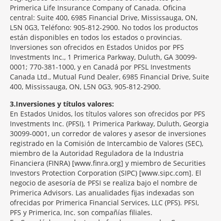
Primerica Life Insurance Company of Canada. Oficina
central: Suite 400, 6985 Financial Drive, Mississauga, ON,
L5N 0G3, Teléfono: 905-812-2900. No todos los productos
están disponibles en todos los estados o provincias.
Inversiones son ofrecidos en Estados Unidos por PFS
Investments Inc., 1 Primerica Parkway, Duluth, GA 30099-
0001; 770-381-1000, y en Canadá por PFSL Investments
Canada Ltd., Mutual Fund Dealer, 6985 Financial Drive, Suite
400, Mississauga, ON, L5N 0G3, 905-812-2900.
3
Inversiones y títulos valores:
En Estados Unidos, los títulos valores son ofrecidos por PFS
Investments Inc. (PFSI), 1 Primerica Parkway, Duluth, Georgia
30099-0001, un corredor de valores y asesor de inversiones
registrado en la Comisión de Intercambio de Valores (SEC),
miembro de la Autoridad Reguladora de la Industria
Financiera (FINRA) [www.finra.org] y miembro de Securities
Investors Protection Corporation (SIPC) [www.sipc.com]. El
negocio de asesoría de PFSI se realiza bajo el nombre de
Primerica Advisors. Las anualidades fijas indexadas son
ofrecidas por Primerica Financial Services, LLC (PFS). PFSI,
PFS y Primerica, Inc. son compañías filiales.