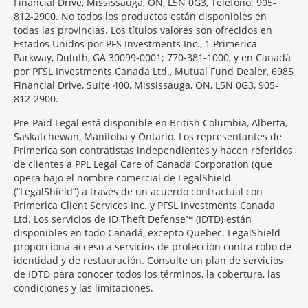
Financial Drive, Mississauga, ON, L5N 0G3, Teléfono: 905-
812-2900. No todos los productos están disponibles en
todas las provincias. Los títulos valores son ofrecidos en
Estados Unidos por PFS Investments Inc., 1 Primerica
Parkway, Duluth, GA 30099-0001; 770-381-1000, y en Canadá
por PFSL Investments Canada Ltd., Mutual Fund Dealer, 6985
Financial Drive, Suite 400, Mississauga, ON, L5N 0G3, 905-
812-2900.
Pre-Paid Legal está disponible en British Columbia, Alberta,
Saskatchewan, Manitoba y Ontario. Los representantes de
Primerica son contratistas independientes y hacen referidos
de clientes a PPL Legal Care of Canada Corporation (que
opera bajo el nombre comercial de LegalShield
(“LegalShield”) a través de un acuerdo contractual con
Primerica Client Services Inc. y PFSL Investments Canada
Ltd. Los servicios de ID Theft Defense℠ (IDTD) están
disponibles en todo Canadá, excepto Quebec. LegalShield
proporciona acceso a servicios de protección contra robo de
identidad y de restauración. Consulte un plan de servicios
de IDTD para conocer todos los términos, la cobertura, las
condiciones y las limitaciones.