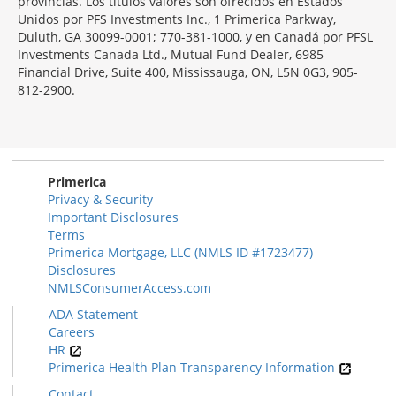
provincias. Los títulos valores son ofrecidos en Estados
Unidos por PFS Investments Inc., 1 Primerica Parkway,
Duluth, GA 30099-0001; 770-381-1000, y en Canadá por PFSL
Investments Canada Ltd., Mutual Fund Dealer, 6985
Financial Drive, Suite 400, Mississauga, ON, L5N 0G3, 905-
812-2900.
Primerica
Privacy & Security
Important Disclosures
Terms
Primerica Mortgage, LLC (NMLS ID #1723477)
Disclosures
NMLSConsumerAccess.com
ADA Statement
Careers
HR
Primerica Health Plan Transparency Information
Contact