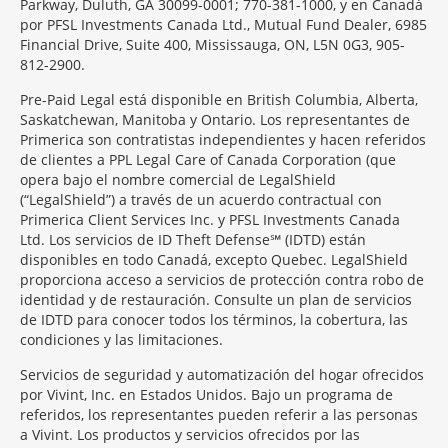
Parkway, Duluth, GA 30099-0001; 770-381-1000, y en Canadá
por PFSL Investments Canada Ltd., Mutual Fund Dealer, 6985
Financial Drive, Suite 400, Mississauga, ON, L5N 0G3, 905-
812-2900.
Pre-Paid Legal está disponible en British Columbia, Alberta,
Saskatchewan, Manitoba y Ontario. Los representantes de
Primerica son contratistas independientes y hacen referidos
de clientes a PPL Legal Care of Canada Corporation (que
opera bajo el nombre comercial de LegalShield
(“LegalShield”) a través de un acuerdo contractual con
Primerica Client Services Inc. y PFSL Investments Canada
Ltd. Los servicios de ID Theft Defense℠ (IDTD) están
disponibles en todo Canadá, excepto Quebec. LegalShield
proporciona acceso a servicios de protección contra robo de
identidad y de restauración. Consulte un plan de servicios
de IDTD para conocer todos los términos, la cobertura, las
condiciones y las limitaciones.
Servicios de seguridad y automatización del hogar ofrecidos
por Vivint, Inc. en Estados Unidos. Bajo un programa de
referidos, los representantes pueden referir a las personas
a Vivint. Los productos y servicios ofrecidos por las