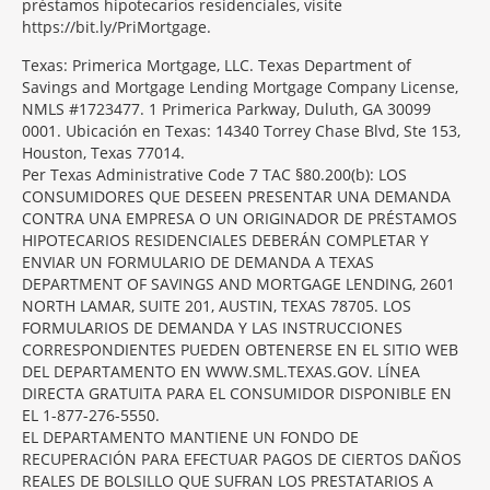
préstamos hipotecarios residenciales, visite
https://bit.ly/PriMortgage.
Texas: Primerica Mortgage, LLC. Texas Department of
Savings and Mortgage Lending Mortgage Company License,
NMLS #1723477. 1 Primerica Parkway, Duluth, GA 30099
0001. Ubicación en Texas: 14340 Torrey Chase Blvd, Ste 153,
Houston, Texas 77014.
Per Texas Administrative Code 7 TAC §80.200(b): LOS
CONSUMIDORES QUE DESEEN PRESENTAR UNA DEMANDA
CONTRA UNA EMPRESA O UN ORIGINADOR DE PRÉSTAMOS
HIPOTECARIOS RESIDENCIALES DEBERÁN COMPLETAR Y
ENVIAR UN FORMULARIO DE DEMANDA A TEXAS
DEPARTMENT OF SAVINGS AND MORTGAGE LENDING, 2601
NORTH LAMAR, SUITE 201, AUSTIN, TEXAS 78705. LOS
FORMULARIOS DE DEMANDA Y LAS INSTRUCCIONES
CORRESPONDIENTES PUEDEN OBTENERSE EN EL SITIO WEB
DEL DEPARTAMENTO EN WWW.SML.TEXAS.GOV. LÍNEA
DIRECTA GRATUITA PARA EL CONSUMIDOR DISPONIBLE EN
EL 1-877-276-5550.
EL DEPARTAMENTO MANTIENE UN FONDO DE
RECUPERACIÓN PARA EFECTUAR PAGOS DE CIERTOS DAÑOS
REALES DE BOLSILLO QUE SUFRAN LOS PRESTATARIOS A