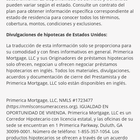
pueden variar según el estado. Consulte un contrato del
plan para obtener información específica correspondiente al
estado de residencia para conocer todos los términos,
cobertura, montos, condiciones y exclusiones.
Morgage
Divulgaciones de hipotecas de Estados Unidos:
Disclosures
La traducción de esta información solo se proporciona para
Section
su comodidad y con fines informativos en general. Primerica
Mortgage, LLC y sus Originadores de préstamos hipotecarios
solo ofrecen, negocian u ofrecen negociar préstamos
hipotecarios en inglés. Todos los materiales, divulgaciones,
acuerdos y documentación de cierre del Prestamista y de
Primerica Mortgage, LLC solo están disponibles en inglés.
Primerica Mortgage, LLC, NMLS #1723477
(https://nmlsconsumeraccess.org). IGUALDAD EN
OPORTUNIDAD DE VIVIENDA. Primerica Mortgage, LLC es un
Corredor Hipotecario con licencia estatal, y las oficinas de su
sede se encuentran en 1 Primerica Parkway, Duluth, GA
30099-0001. Número de teléfono: 1-855-357-1054. Los
productos hipotecarios se ofrecen a través de un acuerdo