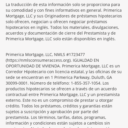
La traducción de esta información solo se proporciona para
Section
su comodidad y con fines informativos en general. Primerica
Mortgage, LLC y sus Originadores de préstamos hipotecarios
solo ofrecen, negocian u ofrecen negociar préstamos
hipotecarios en inglés. Todos los materiales, divulgaciones,
acuerdos y documentación de cierre del Prestamista y de
Primerica Mortgage, LLC solo están disponibles en inglés.
Primerica Mortgage, LLC, NMLS #1723477
(https://nmlsconsumeraccess.org). IGUALDAD EN
OPORTUNIDAD DE VIVIENDA. Primerica Mortgage, LLC es un
Corredor Hipotecario con licencia estatal, y las oficinas de su
sede se encuentran en 1 Primerica Parkway, Duluth, GA
30099-0001. Número de teléfono: 1-855-357-1054. Los
productos hipotecarios se ofrecen a través de un acuerdo
contractual entre Primerica Mortgage, LLC y un prestamista
externo. Este no es un compromiso de prestar u otorgar
crédito. Todos los préstamos, créditos y garantías están
sujetos a suscripción y aprobación por parte del
prestamista. Los términos, tarifas, datos, programas,
información y condiciones están sujetos a cambios sin