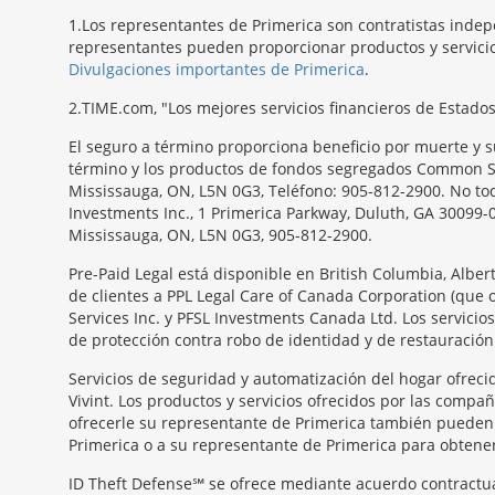
1
Los representantes de Primerica son contratistas indep
representantes pueden proporcionar productos y servicios
Divulgaciones importantes de Primerica
.
2
TIME.com, "Los mejores servicios financieros de Estado
El seguro a término proporciona beneficio por muerte y s
término y los productos de fondos segregados Common Sen
Mississauga, ON, L5N 0G3, Teléfono: 905-812-2900. No todo
Investments Inc., 1 Primerica Parkway, Duluth, GA 30099-
Mississauga, ON, L5N 0G3, 905-812-2900.
Pre-Paid Legal está disponible en British Columbia, Albe
de clientes a PPL Legal Care of Canada Corporation (que 
Services Inc. y PFSL Investments Canada Ltd. Los servici
de protección contra robo de identidad y de restauración.
Servicios de seguridad y automatización del hogar ofrecid
Vivint. Los productos y servicios ofrecidos por las compa
ofrecerle su representante de Primerica también pueden s
Primerica o a su representante de Primerica para obtener 
ID Theft Defense℠ se ofrece mediante acuerdo contractual 