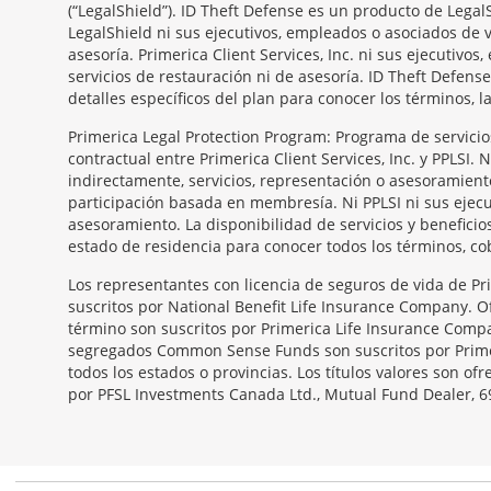
(“LegalShield”). ID Theft Defense es un producto de Legal
LegalShield ni sus ejecutivos, empleados o asociados de v
asesoría. Primerica Client Services, Inc. ni sus ejecutiv
servicios de restauración ni de asesoría. ID Theft Defense
detalles específicos del plan para conocer los términos, l
Primerica Legal Protection Program: Programa de servicios 
contractual entre Primerica Client Services, Inc. y PPLSI.
indirectamente, servicios, representación o asesoramient
participación basada en membresía. Ni PPLSI ni sus ejecu
asesoramiento. La disponibilidad de servicios y benefici
estado de residencia para conocer todos los términos, co
Morgage
Los representantes con licencia de seguros de vida de Pr
Disclosures
suscritos por National Benefit Life Insurance Company. Of
Section
término son suscritos por Primerica Life Insurance Compa
segregados Common Sense Funds son suscritos por Primeri
todos los estados o provincias. Los títulos valores son o
por PFSL Investments Canada Ltd., Mutual Fund Dealer, 69