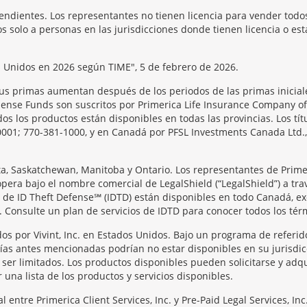
endientes. Los representantes no tienen licencia para vender todos
 solo a personas en las jurisdicciones donde tienen licencia o est
s Unidos en 2026 según TIME", 5 de febrero de 2026.
us primas aumentan después de los periodos de las primas iniciale
se Funds son suscritos por Primerica Life Insurance Company of Ca
s los productos están disponibles en todas las provincias. Los tít
0001; 770-381-1000, y en Canadá por PFSL Investments Canada Ltd., 
rta, Saskatchewan, Manitoba y Ontario. Los representantes de Prime
opera bajo el nombre comercial de LegalShield (“LegalShield”) a tra
os de ID Theft Defense℠ (IDTD) están disponibles en todo Canadá, e
 Consulte un plan de servicios de IDTD para conocer todos los térmi
os por Vivint, Inc. en Estados Unidos. Bajo un programa de referid
ñías antes mencionadas podrían no estar disponibles en su jurisdic
er limitados. Los productos disponibles pueden solicitarse y adqui
una lista de los productos y servicios disponibles.
entre Primerica Client Services, Inc. y Pre-Paid Legal Services, I