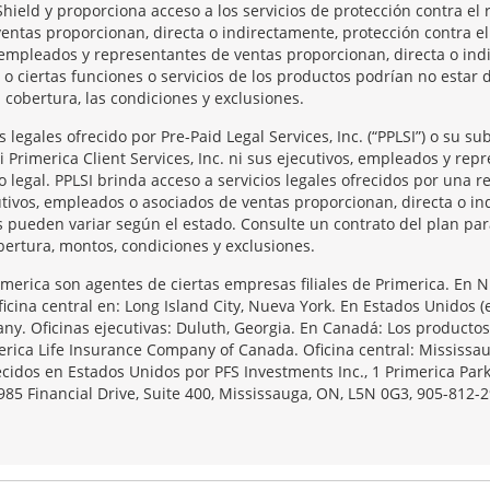
Shield y proporciona acceso a los servicios de protección contra el 
entas proporcionan, directa o indirectamente, protección contra el
os, empleados y representantes de ventas proporcionan, directa o in
 o ciertas funciones o servicios de los productos podrían no estar 
a cobertura, las condiciones y exclusiones.
legales ofrecido por Pre-Paid Legal Services, Inc. (“PPLSI”) o su s
 Ni Primerica Client Services, Inc. ni sus ejecutivos, empleados y re
o legal. PPLSI brinda acceso a servicios legales ofrecidos por una
tivos, empleados o asociados de ventas proporcionan, directa o ind
os pueden variar según el estado. Consulte un contrato del plan pa
bertura, montos, condiciones y exclusiones.
imerica son agentes de ciertas empresas filiales de Primerica. En 
icina central en: Long Island City, Nueva York. En Estados Unidos 
ny. Oficinas ejecutivas: Duluth, Georgia. En Canadá: Los producto
ca Life Insurance Company of Canada. Oficina central: Mississaug
frecidos en Estados Unidos por PFS Investments Inc., 1 Primerica P
85 Financial Drive, Suite 400, Mississauga, ON, L5N 0G3, 905-812-2