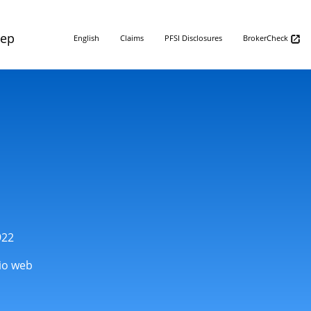
Rep
English
Claims
PFSI Disclosures
BrokerCheck
922
tio web