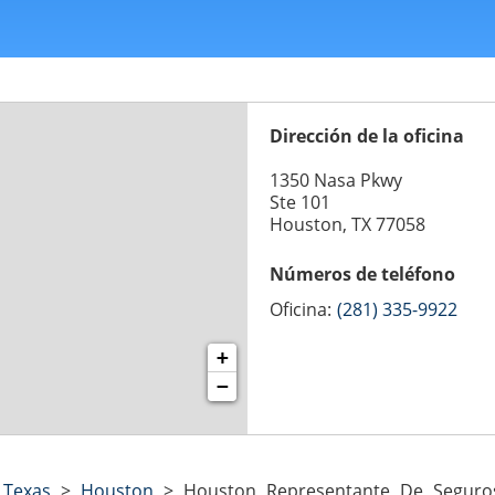
Dirección de la oficina
1350 Nasa Pkwy
Ste 101
Houston, TX 77058
Números de teléfono
Oficina:
(281) 335-9922
+
−
>
Texas
>
Houston
>
Houston Representante De Seguros