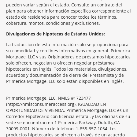
pueden variar según el estado. Consulte un contrato del
plan para obtener información específica correspondiente al
estado de residencia para conocer todos los términos,
cobertura, montos, condiciones y exclusiones.
Morgage
Divulgaciones de hipotecas de Estados Unidos:
Disclosures
La traducción de esta información solo se proporciona para
Section
su comodidad y con fines informativos en general. Primerica
Mortgage, LLC y sus Originadores de préstamos hipotecarios
solo ofrecen, negocian u ofrecen negociar préstamos
hipotecarios en inglés. Todos los materiales, divulgaciones,
acuerdos y documentación de cierre del Prestamista y de
Primerica Mortgage, LLC solo están disponibles en inglés.
Primerica Mortgage, LLC, NMLS #1723477
(https://nmlsconsumeraccess.org). IGUALDAD EN
OPORTUNIDAD DE VIVIENDA. Primerica Mortgage, LLC es un
Corredor Hipotecario con licencia estatal, y las oficinas de su
sede se encuentran en 1 Primerica Parkway, Duluth, GA
30099-0001. Número de teléfono: 1-855-357-1054. Los
productos hipotecarios se ofrecen a través de un acuerdo