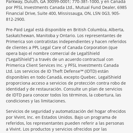
Parkway, Duluth, GA 30099-0001; 770-381-1000, y en Canadá
por PFSL Investments Canada Ltd., Mutual Fund Dealer, 6985
Financial Drive, Suite 400, Mississauga, ON, L5N 0G3, 905-
812-2900.
Pre-Paid Legal está disponible en British Columbia, Alberta,
Saskatchewan, Manitoba y Ontario. Los representantes de
Primerica son contratistas independientes y hacen referidos
de clientes a PPL Legal Care of Canada Corporation (que
opera bajo el nombre comercial de LegalShield
(“LegalShield”) a través de un acuerdo contractual con
Primerica Client Services Inc. y PFSL Investments Canada
Ltd. Los servicios de ID Theft Defense℠ (IDTD) están
disponibles en todo Canadá, excepto Quebec. LegalShield
proporciona acceso a servicios de protección contra robo de
identidad y de restauración. Consulte un plan de servicios
de IDTD para conocer todos los términos, la cobertura, las
condiciones y las limitaciones.
Servicios de seguridad y automatización del hogar ofrecidos
por Vivint, Inc. en Estados Unidos. Bajo un programa de
referidos, los representantes pueden referir a las personas
a Vivint. Los productos y servicios ofrecidos por las