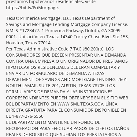
préstamos hipotecarios residenciales, visite
https://bit.ly/PriMortgage.
Texas: Primerica Mortgage, LLC. Texas Department of
Savings and Mortgage Lending Mortgage Company License,
NMLS #1723477. 1 Primerica Parkway, Duluth, GA 30099
0001. Ubicación en Texas: 14340 Torrey Chase Blvd, Ste 153,
Houston, Texas 77014.
Per Texas Administrative Code 7 TAC §80.200(b): LOS
CONSUMIDORES QUE DESEEN PRESENTAR UNA DEMANDA
CONTRA UNA EMPRESA O UN ORIGINADOR DE PRÉSTAMOS
HIPOTECARIOS RESIDENCIALES DEBERÁN COMPLETAR Y
ENVIAR UN FORMULARIO DE DEMANDA A TEXAS
DEPARTMENT OF SAVINGS AND MORTGAGE LENDING, 2601
NORTH LAMAR, SUITE 201, AUSTIN, TEXAS 78705. LOS
FORMULARIOS DE DEMANDA Y LAS INSTRUCCIONES
CORRESPONDIENTES PUEDEN OBTENERSE EN EL SITIO WEB
DEL DEPARTAMENTO EN WWW.SML.TEXAS.GOV. LÍNEA
DIRECTA GRATUITA PARA EL CONSUMIDOR DISPONIBLE EN
EL 1-877-276-5550.
EL DEPARTAMENTO MANTIENE UN FONDO DE
RECUPERACIÓN PARA EFECTUAR PAGOS DE CIERTOS DAÑOS
REALES DE BOLSILLO QUE SUFRAN LOS PRESTATARIOS A