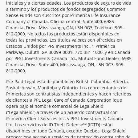
iniciales y a ciertas edades. Los productos de seguro de vida
a término y los productos de fondos segregados Common
Sense Funds son suscritos por Primerica Life Insurance
Company of Canada. Oficina central: Suite 400, 6985
Financial Drive, Mississauga, ON, L5N 0G3, Teléfono: 905-
812-2900. No todos los productos están disponibles en
todas las provincias. Los títulos valores son ofrecidos en
Estados Unidos por PFS Investments Inc., 1 Primerica
Parkway, Duluth, GA 30099-0001; 770-381-1000, y en Canadá
por PFSL Investments Canada Ltd., Mutual Fund Dealer, 6985
Financial Drive, Suite 400, Mississauga, ON, L5N 0G3, 905-
812-2900.
Pre-Paid Legal está disponible en British Columbia, Alberta,
Saskatchewan, Manitoba y Ontario. Los representantes de
Primerica son contratistas independientes y hacen referidos
de clientes a PPL Legal Care of Canada Corporation (que
opera bajo el nombre comercial de LegalShield
(“LegalShield”) a través de un acuerdo contractual con
Primerica Client Services Inc. y PFSL Investments Canada
Ltd. Los servicios de ID Theft Defense℠ (IDTD) están
disponibles en todo Canadá, excepto Quebec. LegalShield
proporciona acceso a servicios de protección contra robo de