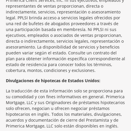
Primerica Client Services, Inc. ni sus ejecutivos, empleados y
representantes de ventas proporcionan, directa o
indirectamente, servicios, representación o asesoramiento
legal. PPLSI brinda acceso a servicios legales ofrecidos por
una red de bufetes de abogados proveedores a través de
una participación basada en membresía. Ni PPLSI ni sus
ejecutivos, empleados o asociados de ventas proporcionan,
directa o indirectamente, servicios legales, representación o
asesoramiento. La disponibilidad de servicios y beneficios
pueden variar según el estado. Consulte un contrato del
plan para obtener información específica correspondiente al
estado de residencia para conocer todos los términos,
cobertura, montos, condiciones y exclusiones.
Morgage
Divulgaciones de hipotecas de Estados Unidos:
Disclosures
La traducción de esta información solo se proporciona para
Section
su comodidad y con fines informativos en general. Primerica
Mortgage, LLC y sus Originadores de préstamos hipotecarios
solo ofrecen, negocian u ofrecen negociar préstamos
hipotecarios en inglés. Todos los materiales, divulgaciones,
acuerdos y documentación de cierre del Prestamista y de
Primerica Mortgage, LLC solo están disponibles en inglés.