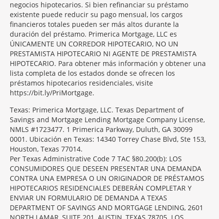
negocios hipotecarios. Si bien refinanciar su préstamo
existente puede reducir su pago mensual, los cargos
financieros totales pueden ser más altos durante la
duración del préstamo. Primerica Mortgage, LLC es
ÚNICAMENTE UN CORREDOR HIPOTECARIO, NO UN
PRESTAMISTA HIPOTECARIO NI AGENTE DE PRESTAMISTA
HIPOTECARIO. Para obtener más información y obtener una
lista completa de los estados donde se ofrecen los
préstamos hipotecarios residenciales, visite
https://bit.ly/PriMortgage.
Texas: Primerica Mortgage, LLC. Texas Department of
Savings and Mortgage Lending Mortgage Company License,
NMLS #1723477. 1 Primerica Parkway, Duluth, GA 30099
0001. Ubicación en Texas: 14340 Torrey Chase Blvd, Ste 153,
Houston, Texas 77014.
Per Texas Administrative Code 7 TAC §80.200(b): LOS
CONSUMIDORES QUE DESEEN PRESENTAR UNA DEMANDA
CONTRA UNA EMPRESA O UN ORIGINADOR DE PRÉSTAMOS
HIPOTECARIOS RESIDENCIALES DEBERÁN COMPLETAR Y
ENVIAR UN FORMULARIO DE DEMANDA A TEXAS
DEPARTMENT OF SAVINGS AND MORTGAGE LENDING, 2601
NORTH LAMAR, SUITE 201, AUSTIN, TEXAS 78705. LOS