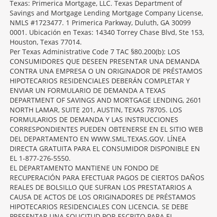
Texas: Primerica Mortgage, LLC. Texas Department of
Savings and Mortgage Lending Mortgage Company License,
NMLS #1723477. 1 Primerica Parkway, Duluth, GA 30099
0001. Ubicación en Texas: 14340 Torrey Chase Blvd, Ste 153,
Houston, Texas 77014.
Per Texas Administrative Code 7 TAC §80.200(b): LOS
CONSUMIDORES QUE DESEEN PRESENTAR UNA DEMANDA
CONTRA UNA EMPRESA O UN ORIGINADOR DE PRÉSTAMOS
HIPOTECARIOS RESIDENCIALES DEBERÁN COMPLETAR Y
ENVIAR UN FORMULARIO DE DEMANDA A TEXAS
DEPARTMENT OF SAVINGS AND MORTGAGE LENDING, 2601
NORTH LAMAR, SUITE 201, AUSTIN, TEXAS 78705. LOS
FORMULARIOS DE DEMANDA Y LAS INSTRUCCIONES
CORRESPONDIENTES PUEDEN OBTENERSE EN EL SITIO WEB
DEL DEPARTAMENTO EN WWW.SML.TEXAS.GOV. LÍNEA
DIRECTA GRATUITA PARA EL CONSUMIDOR DISPONIBLE EN
EL 1-877-276-5550.
EL DEPARTAMENTO MANTIENE UN FONDO DE
RECUPERACIÓN PARA EFECTUAR PAGOS DE CIERTOS DAÑOS
REALES DE BOLSILLO QUE SUFRAN LOS PRESTATARIOS A
CAUSA DE ACTOS DE LOS ORIGINADORES DE PRÉSTAMOS
HIPOTECARIOS RESIDENCIALES CON LICENCIA. SE DEBE
PRESENTAR UNA SOLICITUD POR ESCRITO PARA EL