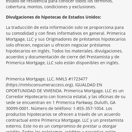
estado de residencia para conocer todos los términos,
cobertura, montos, condiciones y exclusiones.
Morgage
Divulgaciones de hipotecas de Estados Unidos:
Disclosures
La traducción de esta información solo se proporciona para
Section
su comodidad y con fines informativos en general. Primerica
Mortgage, LLC y sus Originadores de préstamos hipotecarios
solo ofrecen, negocian u ofrecen negociar préstamos
hipotecarios en inglés. Todos los materiales, divulgaciones,
acuerdos y documentación de cierre del Prestamista y de
Primerica Mortgage, LLC solo están disponibles en inglés.
Primerica Mortgage, LLC, NMLS #1723477
(https://nmlsconsumeraccess.org). IGUALDAD EN
OPORTUNIDAD DE VIVIENDA. Primerica Mortgage, LLC es un
Corredor Hipotecario con licencia estatal, y las oficinas de su
sede se encuentran en 1 Primerica Parkway, Duluth, GA
30099-0001. Número de teléfono: 1-855-357-1054. Los
productos hipotecarios se ofrecen a través de un acuerdo
contractual entre Primerica Mortgage, LLC y un prestamista
externo. Este no es un compromiso de prestar u otorgar
crédito. Todos los préstamos, créditos y garantías están