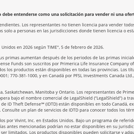
no debe entenderse como una solicitación para vender ni una ofer
endientes. Los representantes no tienen licencia para vender todos
 solo a personas en las jurisdicciones donde tienen licencia o est
s Unidos en 2026 según TIME", 5 de febrero de 2026.
us primas aumentan después de los periodos de las primas iniciale
se Funds son suscritos por Primerica Life Insurance Company of Ca
s los productos están disponibles en todas las provincias. Los tít
0001; 770-381-1000, y en Canadá por PFSL Investments Canada Ltd., 
rta, Saskatchewan, Manitoba y Ontario. Los representantes de Prime
opera bajo el nombre comercial de LegalShield (“LegalShield”) a tra
os de ID Theft Defense℠ (IDTD) están disponibles en todo Canadá, e
 Consulte un plan de servicios de IDTD para conocer todos los térmi
os por Vivint, Inc. en Estados Unidos. Bajo un programa de referid
ñías antes mencionadas podrían no estar disponibles en su jurisdic
er limitados. Los productos disponibles pueden solicitarse y adqui