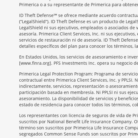
Primerica o a su representante de Primerica para obtener 
ID Theft Defense℠ se ofrece mediante acuerdo contractual 
(“LegalShield”). ID Theft Defense es un producto de Legal
LegalShield ni sus ejecutivos, empleados o asociados de v
asesoría. Primerica Client Services, Inc. ni sus ejecutiv
servicios de restauración ni de asesoría. ID Theft Defense
detalles específicos del plan para conocer los términos, l
En Estados Unidos, los servicios de asesoramiento e inve
[www.finra.org]. PFS Investments Inc. opera su negocio 
Primerica Legal Protection Program: Programa de servicios 
contractual entre Primerica Client Services, Inc. y PPLSI.
indirectamente, servicios, representación o asesoramient
participación basada en membresía. Ni PPLSI ni sus ejecu
asesoramiento. La disponibilidad de servicios y benefici
estado de residencia para conocer todos los términos, co
Morgage
Los representantes con licencia de seguros de vida de Pr
Disclosures
suscritos por National Benefit Life Insurance Company. Of
Section
término son suscritos por Primerica Life Insurance Compa
segregados Common Sense Funds son suscritos por Primeri