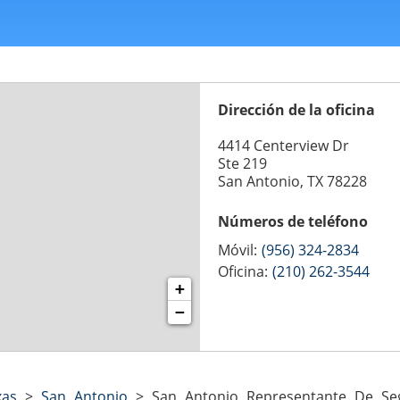
Dirección de la oficina
4414 Centerview Dr
Ste 219
San Antonio, TX 78228
Números de teléfono
Móvil:
(956) 324-2834
Oficina:
(210) 262-3544
+
−
xas
>
San Antonio
>
San Antonio Representante De Se