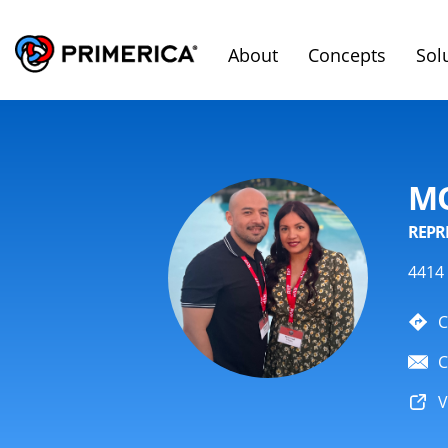
About
Concepts
Sol
MO
REPR
4414 
C
C
V