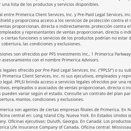
una lista de los productos y servicios disponibles.
entre Primerica Client Services, Inc. y Pre-Paid Legal Services, I
Shield y proporciona acceso a los servicios de protección contra el 
entas proporcionan, directa o indirectamente, protección contra el
os, empleados y representantes de ventas proporcionan, directa o in
 o ciertas funciones o servicios de los productos podrían no estar 
a cobertura, las condiciones y exclusiones.
rsiones son ofrecidos por PFS Investments Inc., 1 Primerica Parkw
de asesoramiento con el nombre Primerica Advisors.
legales ofrecido por Pre-Paid Legal Services, Inc. (“PPLSI”) o su s
 Ni Primerica Client Services, Inc. ni sus ejecutivos, empleados y re
o legal. PPLSI brinda acceso a servicios legales ofrecidos por una
tivos, empleados o asociados de ventas proporcionan, directa o ind
os pueden variar según el estado. Consulte un contrato del plan pa
bertura, montos, condiciones y exclusiones.
imerica son agentes de ciertas empresas filiales de Primerica. En 
icina central en: Long Island City, Nueva York. En Estados Unidos 
ny. Oficinas ejecutivas: Duluth, Georgia. En Canadá: Los producto
ca Life Insurance Company of Canada. Oficina central: Mississaug